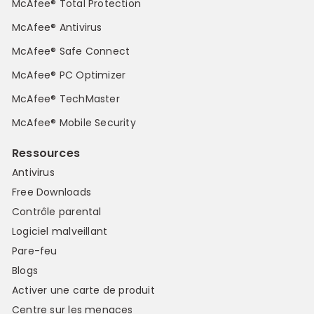
McAfee® Total Protection
McAfee® Antivirus
McAfee® Safe Connect
McAfee® PC Optimizer
McAfee® TechMaster
McAfee® Mobile Security
Ressources
Antivirus
Free Downloads
Contrôle parental
Logiciel malveillant
Pare-feu
Blogs
Activer une carte de produit
Centre sur les menaces