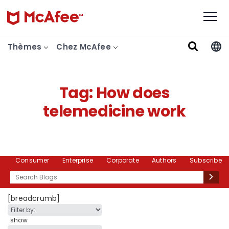
Thèmes
Chez McAfee
Tag:
How does
telemedicine work
Consumer
Enterprise
Corporate
Authors
Subscribe
Search
[breadcrumb]
show