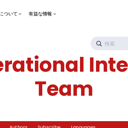
について
有益な情報
Search
rational Inte
Team
Authors
Subscribe
Languages