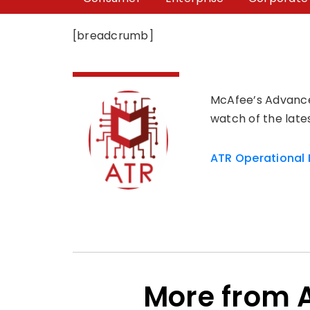
[breadcrumb]
McAfee’s Advance
watch of the late
ATR Operational 
More from A