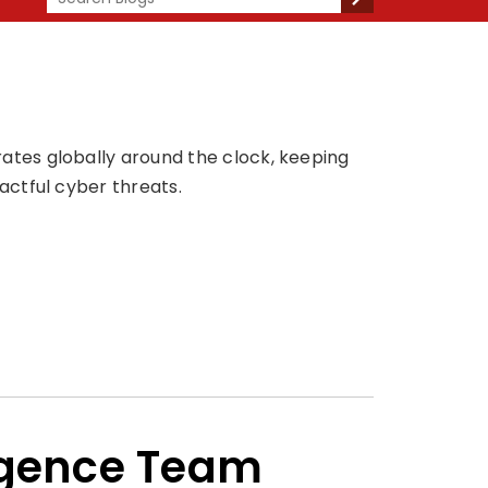
tes globally around the clock, keeping
actful cyber threats.
ligence Team