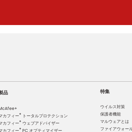
特集
製品
ウイルス対策
McAfee+
保護者機能
®
マカフィー
トータルプロテクション
マルウェアとは
®
マカフィー
ウェブアドバイザー
ファイアウォー
®
マカフィー
PC オプティマイザー