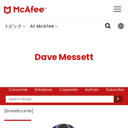
トピック
At McAfee
Dave Messett
Consumer
Enterprise
Corporate
Authors
Subscribe
Search
[breadcrumb]