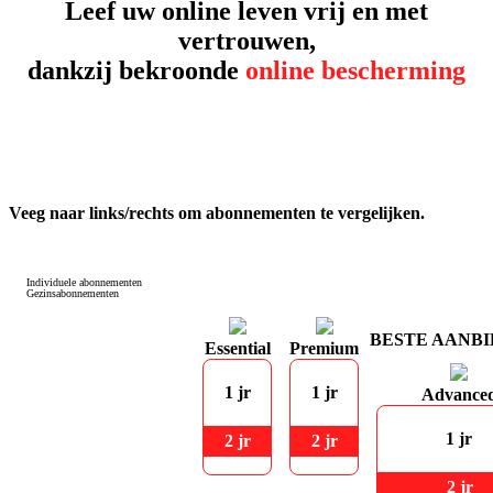
Leef uw online leven vrij en met
vertrouwen,
dankzij bekroonde
online bescherming
Veeg naar links/rechts om abonnementen te vergelijken.
Individuele abonnementen
Gezinsabonnementen
BESTE AANBI
Essential
Premium
1 jr
1 jr
Advance
1 jr
2 jr
2 jr
2 jr