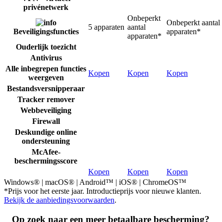
privénetwerk
Onbeperkt
Onbeperkt aantal
5 apparaten
aantal
Beveiligingsfuncties
apparaten*
apparaten*
Ouderlijk toezicht
Antivirus
Alle inbegrepen functies
Kopen
Kopen
Kopen
weergeven
Bestandsversnipperaar
Tracker remover
Webbeveiliging
Firewall
Deskundige online
ondersteuning
McAfee-
beschermingsscore
Kopen
Kopen
Kopen
Windows® | macOS® | Android™ | iOS® | ChromeOS™
*Prijs voor het eerste jaar. Introductieprijs voor nieuwe klanten.
Bekijk de aanbiedingsvoorwaarden
.
Op zoek naar een meer betaalbare bescherming?