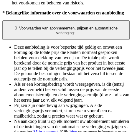
het voorkomen en beheren van risico's.
* Belangrijke informatie over de voorwaarden en aanbieding

Voorwaarden van abonnementen, prijzen en automatische
verlenging:
Deze aanbieding is voor beperkte tijd geldig en omvat een
korting op de totale prijs die klanten normaal gesproken
betalen voor dekking van twee jaar. De totale prijs wordt
berekend door de normale prijs van het product in het eerste
jaar op te tellen bij de verlengingsprijs voor het tweede jaar.
De getoonde besparingen bestaan uit het verschil tussen de
actieprijs en de normale prijs.
Als er een kortingsbedrag wordt weergegeven, is dit (tenzij
anders vermeld) het verschil tussen de prijs van de eerste
abonnementstermijn en de verlengingstermijn (d.w.z. prijs van
het eerste jaar t.o.v. elk volgend jaar).
Prijzen zijn onderhevig aan wijzigingen. Als de
verlengingsprijs verandert, sturen we u vooraf een e-
mailbericht, zodat u precies weet wat er gebeurt.
Na aankoop kunt u op elk moment uw abonnement annuleren
of de instellingen van de automatische verlenging wijzigen via
de pagina
Mijn account
. Klik
hier
voor meer informatie over