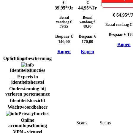
€
€
39,95*
/Jr
44,95*
/Jr
€ 64,95*
/
Betaal
Betaal
vandaag €
vandaag €
Betaal vandaag € 
79,95
89,95
Bespaar € 17
Bespaar €
Bespaar €
140,00
170,00
Kopen
Kopen
Kopen
Oplichtingsbescherming​
Identiteitsfuncties
Experts in
identiteitsherstel
Ondersteuning bij
verloren portemonnee
Identiteitstoezicht
Wachtwoordbeheer
Privacyfuncties
Online
Scans
Scans
accountopschoning
VPN - virtueel