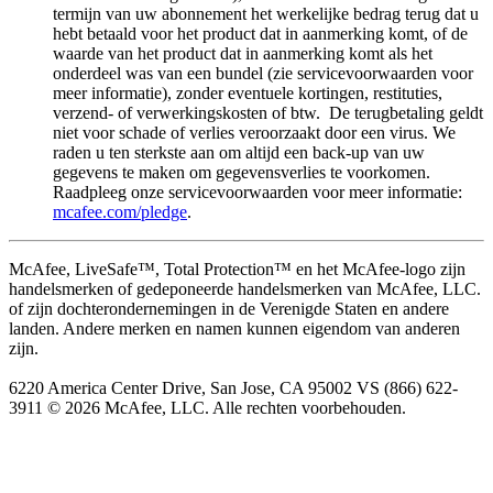
termijn van uw abonnement het werkelijke bedrag terug dat u
hebt betaald voor het product dat in aanmerking komt, of de
waarde van het product dat in aanmerking komt als het
onderdeel was van een bundel (zie servicevoorwaarden voor
meer informatie), zonder eventuele kortingen, restituties,
verzend- of verwerkingskosten of btw. De terugbetaling geldt
niet voor schade of verlies veroorzaakt door een virus. We
raden u ten sterkste aan om altijd een back-up van uw
gegevens te maken om gegevensverlies te voorkomen.
Raadpleeg onze servicevoorwaarden voor meer informatie:
mcafee.com/pledge
.
McAfee, LiveSafe™, Total Protection™ en het McAfee-logo zijn
handelsmerken of gedeponeerde handelsmerken van McAfee, LLC.
of zijn dochterondernemingen in de Verenigde Staten en andere
landen. Andere merken en namen kunnen eigendom van anderen
zijn.
6220 America Center Drive, San Jose, CA 95002 VS (866) 622-
3911 © 2026 McAfee, LLC. Alle rechten voorbehouden.