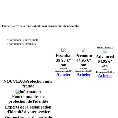
Faites glisser vers la gauche/droite pour comparer les abonnements.
Abonnements individuels
Abonnements familiaux
MEILLEUR PRIX
Essential
Premium
Advanced
39,95 €*
44,95 €*
64,95 €*
/an
/an
/an
109,95 €
129,95 €
149,95 €
Économisez 70,00 €
Économisez 85,00 €
Économisez 85,00 €
Acheter
Acheter
Acheter
Protection anti-
fraude
Fonctionnalités de
protection de l'identité
Experts de la restauration
d'identité à votre service
Support en cas de perte de