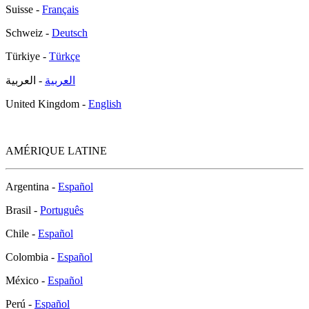
Suisse -
Français
Schweiz -
Deutsch
Türkiye -
Türkçe
العربية
- العربية
United Kingdom -
English
AMÉRIQUE LATINE
Argentina -
Español
Brasil -
Português
Chile -
Español
Colombia -
Español
México -
Español
Perú -
Español