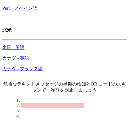
Perú - スペイン語
北米
米国 - 英語
カナダ - 英語
カナダ - フランス語
危険なテキストメッセージの早期の検知とQR コードのスキ
ャンで、詐欺を阻止しましょう