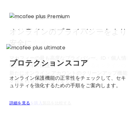
マカフィー詐欺SMS検知
より安全なデジタルライフを
オンラインのプライバシーをより
日常的な詐欺から守る、
楽しむために
安全に​
よりスマートな保護対策
詐欺被害を未然に防ぎましょう。危険なテキストメ
McAfee Smart AI™を活用したオールインワンの保
マカフィーの最も高度なプライバシー、ID・個人情
プロテクションスコア
ッセージに対する自動検知機能と、QR コードのオン
護対策機能
報、デバイス保護 。​
を使用して、日々進化するオンラインの
デマンドスキャン機能により、クリック、スキャ
脅威からプライバシーと個人情報をより強固に保護
新たにオンライン アカウントのクリーンアップ機能
オンライン保護機能の正常性をチェックして、セキ
ン、返信する前に詐欺を回避できます。
しましょう。
が含まれるようになりました！​
ュリティを強化するための手順をご案内します。
今すぐ製品を購入
今すぐ製品を購入
今すぐ製品を購入
詳細を見る
製品を比較する
製品を比較する
製品を比較する