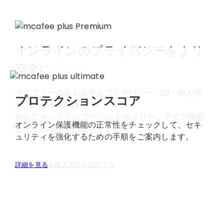
マカフィー詐欺SMS検知
より安全なデジタルライフを
オンラインのプライバシーをより
日常的な詐欺から守る、
楽しむために
安全に​
よりスマートな保護対策
詐欺被害を未然に防ぎましょう。危険なテキストメ
McAfee Smart AI™を活用したオールインワンの保
マカフィーの最も高度なプライバシー、ID・個人情
プロテクションスコア
ッセージに対する自動検知機能と、QR コードのオン
護対策機能
報、デバイス保護 。​
を使用して、日々進化するオンラインの
デマンドスキャン機能により、クリック、スキャ
脅威からプライバシーと個人情報をより強固に保護
新たにオンライン アカウントのクリーンアップ機能
オンライン保護機能の正常性をチェックして、セキ
ン、返信する前に詐欺を回避できます。
しましょう。
が含まれるようになりました！​
ュリティを強化するための手順をご案内します。
今すぐ製品を購入
今すぐ製品を購入
今すぐ製品を購入
詳細を見る
製品を比較する
製品を比較する
製品を比較する