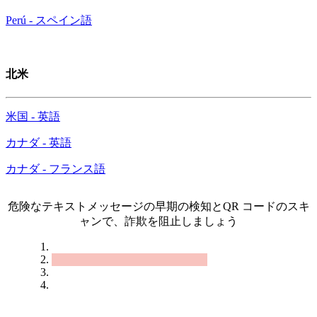
Perú - スペイン語
北米
米国 - 英語
カナダ - 英語
カナダ - フランス語
危険なテキストメッセージの早期の検知とQR コードのスキ
ャンで、詐欺を阻止しましょう