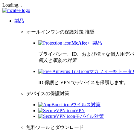
Loading...
製品
オールインワンの保護対策
推奨
McAfee
+
製品
プライバシー、ID、および様々な個人用デ
個人と家族の対策
マカフィー® トー
ID 保護と VPN でデバイスを保護します。
デバイスの保護対策
ウイルス対策
VPN
モバイル対策
無料ツールとダウンロード