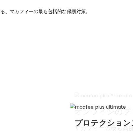
する、マカフィーの最も包括的な保護対策。
マカフィー詐欺SMS検知
より安全なデジ
日常的な詐欺から守る、
オンラインのプ
よりスマートな保護対策
楽しむために
プロテクション
マカフィーの最も高度
詐欺被害を未然に防ぎまし