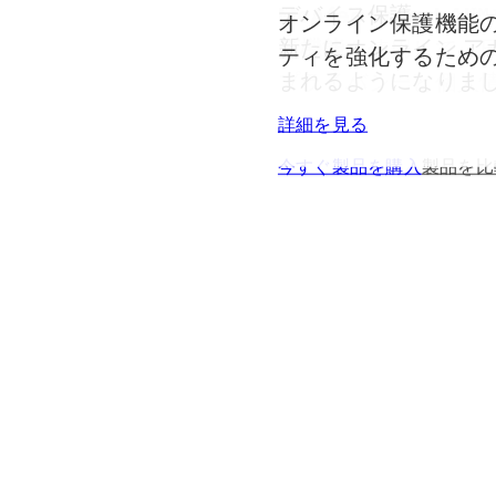
動検知機能と、QR コー
デバイス保護 。​
McAfee Smart
オンライン保護機能
ク、スキャン、返信する前
新たにオンライン ア
策機能
を使用して、
ティを強化するため
まれるようになりまし
プライバシーと個人
今すぐ製品を購入
製品を比
詳細を見る
今すぐ製品を購入
製品を比
今すぐ製品を購入
製品を比