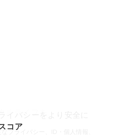
タルライフを
ライバシーをより安全に​
スコア
なプライバシー、ID・個人情報、
ょう。危険なテキストメッセージに対する自