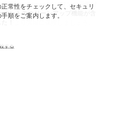
ドのオンデマンドスキャン機能により、クリッ
 AI™を活用したオールインワンの保護対
の正常性をチェックして、セキュリ
に詐欺を回避できます。
カウントのクリーンアップ機能が含
日々進化するオンラインの脅威から
の手順をご案内します。
た！​
情報をより強固に保護しましょう。
較する
較する
較する