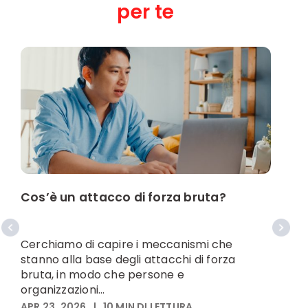
per te
Cos’è un attacco di forza bruta?
C
p
Cerchiamo di capire i meccanismi che
stanno alla base degli attacchi di forza
S
bruta, in modo che persone e
b
organizzazioni...
i
APR 23, 2026
|
10
MIN DI LETTURA