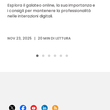
Esplora il galateo online, la sua importanza e
S
i consigli per mantenere la professionalità
t
nelle interazioni digitali.
m
NOV 23, 2025
|
20
MIN DI LETTURA
N