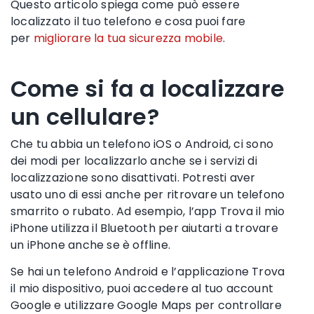
Questo articolo spiega come può essere
localizzato il tuo telefono e cosa puoi fare
per
migliorare la tua sicurezza mobile
.
Come si fa a localizzare
un cellulare?
Che tu abbia un telefono
iOS
o
Android
, ci sono
dei modi per localizzarlo anche se
i
servizi di
localizzazione
sono disattivati. Potresti aver
usato uno di essi anche per ritrovare un telefono
smarrito o
rubato
. Ad esempio, l’
app
Trova il mio
iPhone
utilizza il
Bluetooth
per aiutarti a trovare
un
iPhone
anche se è offline.
Se hai un
telefono Android
e l’applicazione
Trova
il mio dispositivo
, puoi accedere al tuo
account
Google
e utilizzare
Google Maps
per controllare