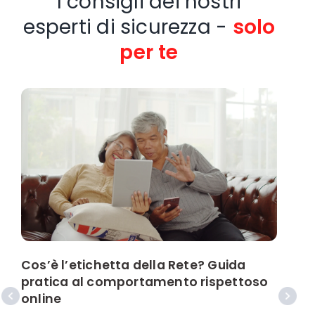
I consigli dei nostri
esperti di sicurezza -
solo
per te
Cos’è l’etichetta della Rete? Guida
C
pratica al comportamento rispettoso
a
online