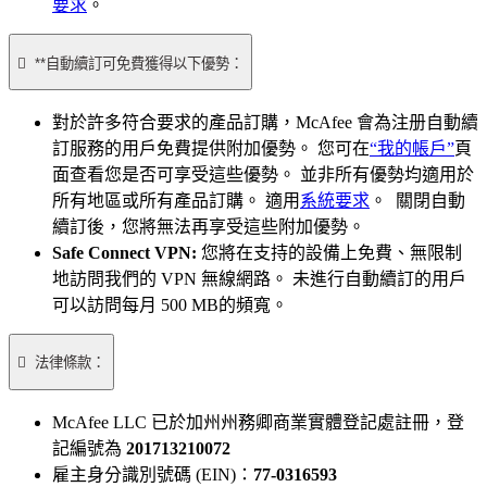
要求
。

**自動續訂可免費獲得以下優勢：
對於許多符合要求的產品訂購，McAfee 會為注册自動續
訂服務的用戶免費提供附加優勢。 您可在
“我的帳戶”
頁
面查看您是否可享受這些優勢。 並非所有優勢均適用於
所有地區或所有產品訂購。 適用
系統要求
。 關閉自動
續訂後，您將無法再享受這些附加優勢。
Safe Connect VPN:
您將在支持的設備上免費、無限制
地訪問我們的 VPN 無線網路。 未進行自動續訂的用戶
可以訪問每月 500 MB的頻寬。

法律條款：
McAfee LLC 已於加州州務卿商業實體登記處註冊，登
記編號為
201713210072
雇主身分識別號碼 (EIN)：
77-0316593