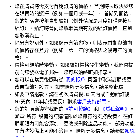
您在購買時需支付首期訂購的價格。 首期時長取決於您
在購買時的選擇（例如一個月或一年）。 首期到期後，
您的訂購會按年自動續訂（例外情况是月度訂購會按月
續訂），續訂時會向您收取當期有效的續訂價格，直到
您取消為止。
除另有說明外，如果顯示有節省額，則表示首期與續期
的價格存在差异（例如，第一年的價格與之後每年的價
格）。
價格可能隨時變動。 如果續訂價格發生變動，我們會提
前向您發送電子郵件，您可以始終瞭如指掌。
您可以在購買後隨時從
“我的帳戶”
頁面中取消訂購或更
改自動續訂設置。 如需瞭解更多信息，請單擊此處
如要申請退款，請在初次購買後 30 天內或自動續訂後
60 天內（1年期或更長）聯系
客戶支持部門
。
您的訂購應遵守我們的
《許可協議》
和
《隱私聲明》
。
涵蓋“所有”設備的訂購僅限於您擁有的支持設備。 在訂
購期限內可能會添加、更改或删除產品功能。 部分功能
在有些設備上可能不適用。 瞭解更多信息，請參閱
系統