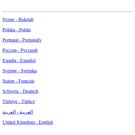
Norge - Bokmål
Polska - Polski
Portugal - Português
Россия - Русский
España - Español
Sverige - Svenska
Suisse - Français
Schweiz - Deutsch
Türkiye - Türkçe
العربية - العربية
United Kingdom - English