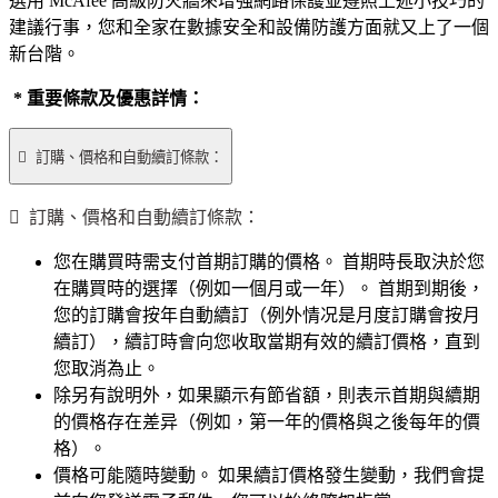
選用 McAfee 高級防火牆來增強網路保護並遵照上述小技巧的
建議行事，您和全家在數據安全和設備防護方面就又上了一個
新台階。
* 重要條款及優惠詳情：

訂購、價格和自動續訂條款：
您在購買時需支付首期訂購的價格。 首期時長取決於您
在購買時的選擇（例如一個月或一年）。 首期到期後，
您的訂購會按年自動續訂（例外情况是月度訂購會按月
續訂），續訂時會向您收取當期有效的續訂價格，直到
您取消為止。
除另有說明外，如果顯示有節省額，則表示首期與續期
的價格存在差异（例如，第一年的價格與之後每年的價
格）。
價格可能隨時變動。 如果續訂價格發生變動，我們會提
前向您發送電子郵件，您可以始終瞭如指掌。
您可以在購買後隨時從
“我的帳戶”
頁面中取消訂購或更