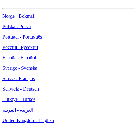
Norge - Bokmål
Polska - Polski
Portugal - Português
Россия - Русский
España - Español
Sverige - Svenska
Suisse - Français
Schweiz - Deutsch
Türkiye - Türkçe
العربية - العربية
United Kingdom - English