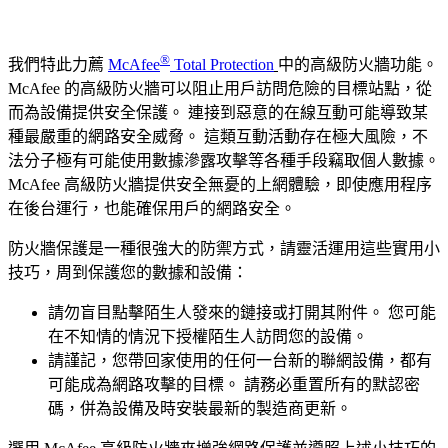
®
我們特此力薦
McAfee
Total Protection
中的高級防火牆功能。
McAfee 的高級防火牆可以阻止用戶訪問危險的目標站點，從
而為設備提供安全保護。 連接到惡意的在線互動可能導致某
種最嚴重的網路安全威脅。 這類互動活動存在極大風險，不
法分子極有可能使用數據滲露攻擊等各種手段竊取個人數據。
McAfee 高級防火牆提供安全無憂的上網體驗，即使應用程序
在後台運行，也能確保用戶的網路安全。
防火牆保護是一種很強大的防禦方式，請靈活運用這些實用小
技巧，周到保護您的數據和設備：
請勿盲目點擊陌生人發來的鏈接或打開其附件。 您可能
在不知情的情況下授權陌生人訪問您的設備。
請謹記，您帶回家使用的任何一台新的聯網設備，都有
可能成為網路攻擊的目標。 請務必重置所有的默認密
碼，併為設備及時安裝最新的製造商更新。