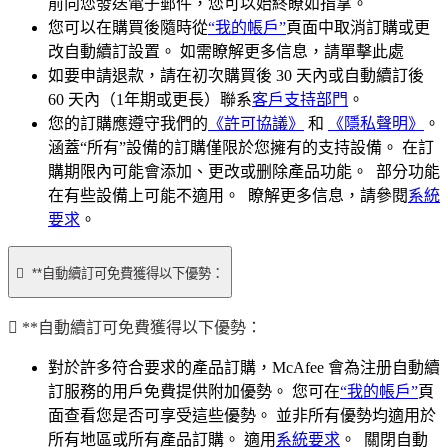
改自動續訂設置。 如需瞭解更多信息，請單擊此處
如要申請退款，請在初次購買後 30 天內或自動續訂後
60 天內（1年期或更長）聯系
客戶支持部門
。
您的訂購應遵守我們的
《許可協議》
和
《隱私聲明》
。
涵蓋“所有”設備的訂購僅限於您擁有的支持設備。 在訂
購期限內可能會添加、更改或删除產品功能。 部分功能
在有些設備上可能不適用。 瞭解更多信息，請參閱
系統
要求
。

**自動續訂可免費獲得以下優勢：
對於許多符合要求的產品訂購，McAfee 會為注册自動續
訂服務的用戶免費提供附加優勢。 您可在
“我的帳戶”
頁
面查看您是否可享受這些優勢。 並非所有優勢均適用於
所有地區或所有產品訂購。 適用
系統要求
。 關閉自動
續訂後，您將無法再享受這些附加優勢。
Safe Connect VPN:
您將在支持的設備上免費、無限制
地訪問我們的 VPN 無線網路。 未進行自動續訂的用戶