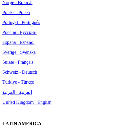
Norge - Bokmål
Polska - Polski
Portugal - Português
Россия - Русский
España - Español
Sverige - Svenska
Suisse - Français
Schweiz - Deutsch
Türkiye - Türkçe
العربية - العربية
United Kingdom - English
LATIN AMERICA