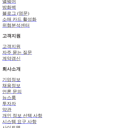
맬웨어
방화벽
블로그 (영문)
소매 카드 활성화
위협분석센터
고객지원
고객지원
자주 묻는 질문
계약갱신
회사소개
기업정보
채용정보
언론 문의
뉴스룸
투자자
약관
개인 정보 선택 사항
시스템 요구 사항
사이트맵