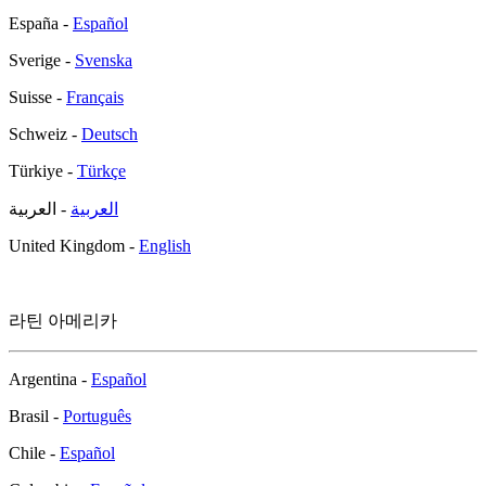
España -
Español
Sverige -
Svenska
Suisse -
Français
Schweiz -
Deutsch
Türkiye -
Türkçe
العربية
- العربية
United Kingdom -
English
라틴 아메리카
Argentina -
Español
Brasil -
Português
Chile -
Español