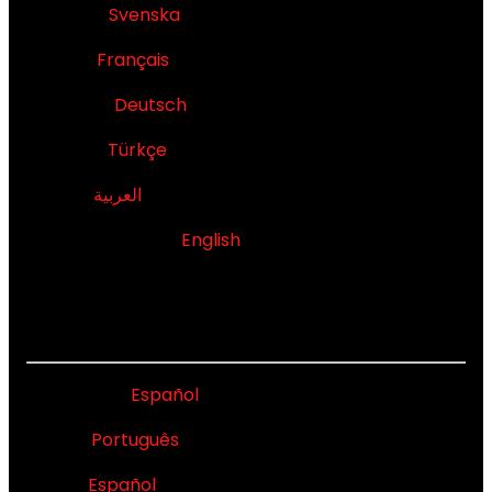
Sverige -
Svenska
Suisse -
Français
Schweiz -
Deutsch
Türkiye -
Türkçe
العربية
- العربية
United Kingdom -
English
LATIN AMERICA
Argentina -
Español
Brasil -
Português
Chile -
Español