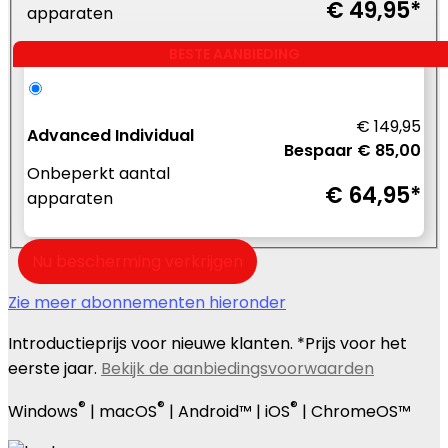
€ 49,95*
apparaten
BESTE AANBIEDING
€ 149,95
Advanced Individual
Bespaar € 85,00
Onbeperkt aantal
€ 64,95*
apparaten
Nu bescherming verkrijgen
Zie meer abonnementen hieronder
Introductieprijs voor nieuwe klanten. *Prijs voor het
eerste jaar.
Bekijk de aanbiedingsvoorwaarden
®
®
®
Windows
| macOS
| Android™ | iOS
| ChromeOS™