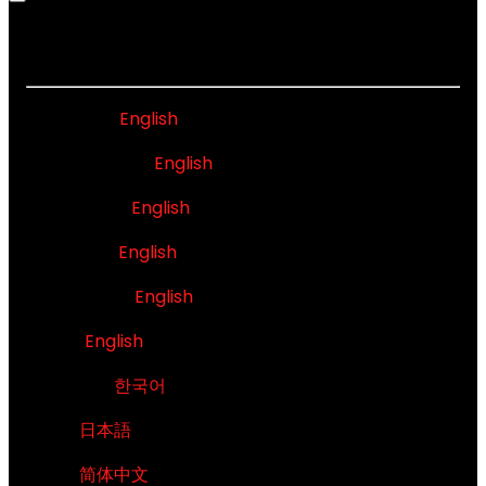
ASIA PACIFIC
Australia -
English
New Zealand -
English
Singapore -
English
Malaysia -
English
Philippines -
English
India -
English
대한민국 -
한국어
日本 -
日本語
中国 -
简体中文