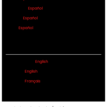
Colombia -
Español
México -
Español
Perú -
Español
NORTH AMERICA
United States -
English
Canada -
English
Canada -
Français