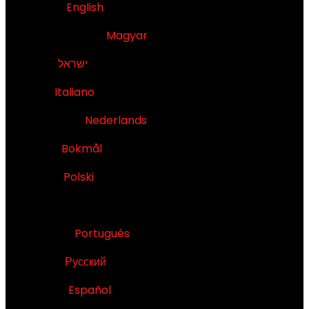
Ireland -
English
Magyarország -
Magyar
ישראל
- עברית
Italia -
Italiano
Nederland -
Nederlands
Norge -
Bokmål
Polska -
Polski
Portugal -
Português
Россия -
Русский
España -
Español