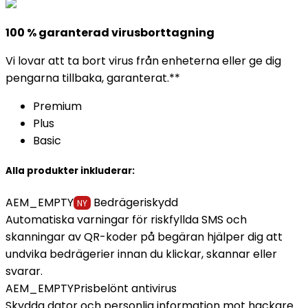
100 % garanterad virusborttagning
Vi lovar att ta bort virus från enheterna eller ge dig
pengarna tillbaka, garanterat.**
Premium
Plus
Basic
Alla produkter inkluderar:
AEM_EMPTY
Bedrägeriskydd
NY
Automatiska varningar för riskfyllda SMS och
skanningar av QR-koder på begäran hjälper dig att
undvika bedrägerier innan du klickar, skannar eller
svarar.
AEM_EMPTY
Prisbelönt antivirus
Skydda dator och personlig information mot hackare