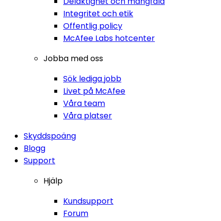
Delaktighet och mångfald
Integritet och etik
Offentlig policy
McAfee Labs hotcenter
Jobba med oss
Sök lediga jobb
Livet på McAfee
Våra team
Våra platser
Skyddspoäng
Blogg
Support
Hjälp
Kundsupport
Forum