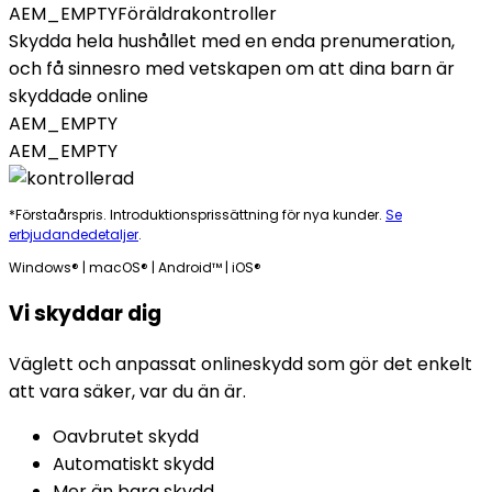
AEM_EMPTY
Föräldrakontroller
Skydda hela hushållet med en enda prenumeration,
och få sinnesro med vetskapen om att dina barn är
skyddade online
AEM_EMPTY
AEM_EMPTY
*Förstaårspris. Introduktionsprissättning för nya kunder.
Se
erbjudandedetaljer
.
Windows® | macOS® | Android™ | iOS®
Vi skyddar dig
Väglett och anpassat onlineskydd som gör det enkelt
att vara säker, var du än är.
Oavbrutet skydd
Automatiskt skydd
Mer än bara skydd