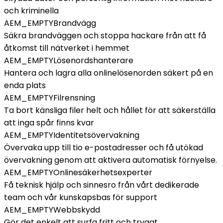
och kriminella
AEM_EMPTY
Brandvägg
Säkra brandväggen och stoppa hackare från att få
åtkomst till nätverket i hemmet
AEM_EMPTY
Lösenordshanterare
Hantera och lagra alla onlinelösenorden säkert på en
enda plats
AEM_EMPTY
Filrensning
Ta bort känsliga filer helt och hållet för att säkerställa
att inga spår finns kvar
AEM_EMPTY
Identitetsövervakning
Övervaka upp till tio e-postadresser och få utökad
övervakning genom att aktivera automatisk förnyelse.
AEM_EMPTY
Onlinesäkerhetsexperter
Få teknisk hjälp och sinnesro från vårt dedikerade
team och vår kunskapsbas för support
AEM_EMPTY
Webbskydd
Gör det enkelt att surfa fritt och tryggt