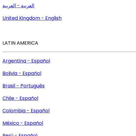
العربية - العربية
United Kingdom - English
LATIN AMERICA
Argentina - Español
Bolivia - Español
Brasil - Português
Chile - Español
Colombia - Español
México - Español
Perú - Español