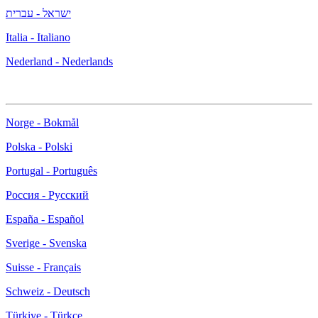
ישראל - עברית
Italia - Italiano
Nederland - Nederlands
Norge - Bokmål
Polska - Polski
Portugal - Português
Россия - Русский
España - Español
Sverige - Svenska
Suisse - Français
Schweiz - Deutsch
Türkiye - Türkçe