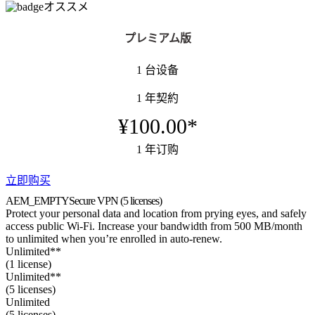
オススメ
プレミアム版
1 台设备
1 年契約
¥100.00*
1 年订购
立即购买
AEM_EMPTY
Secure VPN
(5 licenses)
Protect your personal data and location from prying eyes, and safely
access public Wi-Fi. Increase your bandwidth from 500 MB/month
to unlimited when you’re enrolled in auto-renew.
Unlimited**
(1 license)
Unlimited**
(5 licenses)
Unlimited
(5 licenses)