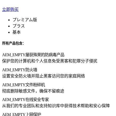
立即购买
プレミアム版
プラス
基本
所有产品包含：
AEM_EMPTY
屡获殊荣的防病毒产品
保护您的计算机和个人信息免受黑客和犯罪分子侵扰
AEM_EMPTY
防火墙
设置安全防火墙并阻止黑客访问您的家庭网络
AEM_EMPTY
文件粉碎机
彻底删除敏感文件，确保不留痕迹
AEM_EMPTY
在线安全专家
从我们的专业团队和支持知识库中获得技术帮助和安心保障
AEM_EMPTY
上网保护