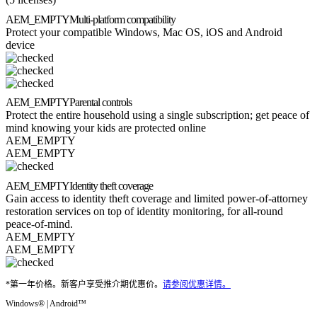
AEM_EMPTY
Multi-platform compatibility
Protect your compatible Windows, Mac OS, iOS and Android
device
AEM_EMPTY
Parental controls
Protect the entire household using a single subscription; get peace of
mind knowing your kids are protected online
AEM_EMPTY
AEM_EMPTY
AEM_EMPTY
Identity theft coverage
Gain access to identity theft coverage and limited power-of-attorney
restoration services on top of identity monitoring, for all-round
peace-of-mind.
AEM_EMPTY
AEM_EMPTY
*第一年价格。新客户享受推介期优惠价。
请参阅优惠详情。
Windows® | Android™