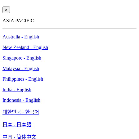
×
ASIA PACIFIC
Australia - English
New Zealand - English
Singapore - English
Malaysia - English
Philippines - English
India - English
Indonesia - English
대한민국 - 한국어
日本 - 日本語
中国 - 简体中文