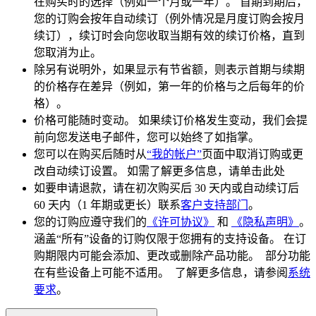
在购买时的选择（例如一个月或一年）。 首期到期后，
您的订购会按年自动续订（例外情况是月度订购会按月
续订），续订时会向您收取当期有效的续订价格，直到
您取消为止。
除另有说明外，如果显示有节省额，则表示首期与续期
的价格存在差异（例如，第一年的价格与之后每年的价
格）。
价格可能随时变动。 如果续订价格发生变动，我们会提
前向您发送电子邮件，您可以始终了如指掌。
您可以在购买后随时从
“我的帐户”
页面中取消订购或更
改自动续订设置。 如需了解更多信息，请单击此处
如要申请退款，请在初次购买后 30 天内或自动续订后
60 天内（1 年期或更长）联系
客户支持部门
。
您的订购应遵守我们的
《许可协议》
和
《隐私声明》
。
涵盖“所有”设备的订购仅限于您拥有的支持设备。 在订
购期限内可能会添加、更改或删除产品功能。 部分功能
在有些设备上可能不适用。 了解更多信息，请参阅
系统
要求
。