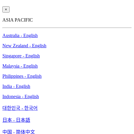
×
ASIA PACIFIC
Australia - English
New Zealand - English
Singapore - English
Malaysia - English
Philippines - English
India - English
Indonesia - English
대한민국 - 한국어
日本 - 日本語
中国 - 简体中文