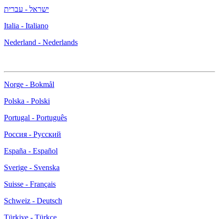
ישראל - עברית
Italia - Italiano
Nederland - Nederlands
Norge - Bokmål
Polska - Polski
Portugal - Português
Россия - Русский
España - Español
Sverige - Svenska
Suisse - Français
Schweiz - Deutsch
Türkiye - Türkçe