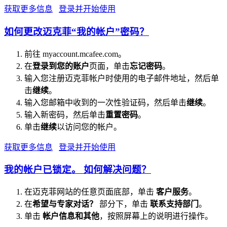
获取更多信息
登录并开始使用
如何更改迈克菲“我的帐户”密码？
前往 myaccount.mcafee.com。
在
登录到您的账户
页面，单击
忘记密码
。
输入您注册迈克菲帐户时使用的电子邮件地址，然后单
击
继续
。
输入您邮箱中收到的一次性验证码，然后单击
继续
。
输入新密码，然后单击
重置密码
。
单击
继续
以访问您的帐户。
获取更多信息
登录并开始使用
我的帐户已锁定。 如何解决问题？
在迈克菲网站的任意页面底部，单击
客户服务
。
在
希望与专家对话？
部分下，单击
联系支持部门
。
单击
帐户信息和其他
，按照屏幕上的说明进行操作。