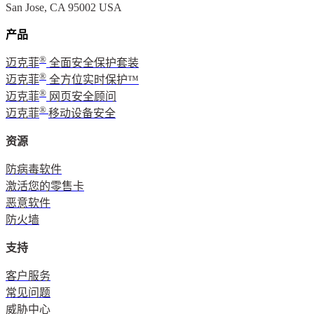
San Jose, CA 95002 USA
产品
®
迈克菲
全面安全保护套装
®
迈克菲
全方位实时保护™
®
迈克菲
网页安全顾问
®
迈克菲
移动设备安全
资源
防病毒软件
激活您的零售卡
恶意软件
防火墙
支持
客户服务
常见问题
威胁中心