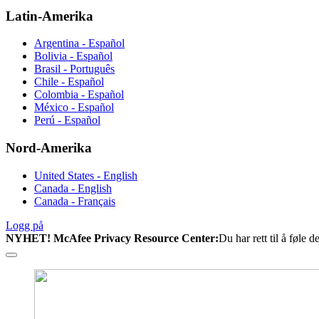
Latin-Amerika
Argentina - Español
Bolivia - Español
Brasil - Português
Chile - Español
Colombia - Español
México - Español
Perú - Español
Nord-Amerika
United States - English
Canada - English
Canada - Français
Logg på
NYHET! McAfee Privacy Resource Center:
Du har rett til å føle 