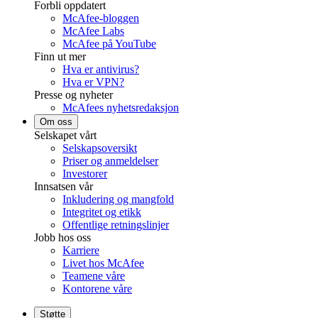
Forbli oppdatert
McAfee-bloggen
McAfee Labs
McAfee på YouTube
Finn ut mer
Hva er antivirus?
Hva er VPN?
Presse og nyheter
McAfees nyhetsredaksjon
Om oss
Selskapet vårt
Selskapsoversikt
Priser og anmeldelser
Investorer
Innsatsen vår
Inkludering og mangfold
Integritet og etikk
Offentlige retningslinjer
Jobb hos oss
Karriere
Livet hos McAfee
Teamene våre
Kontorene våre
Støtte