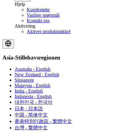
Hjelp
Kundestøtte
Vanlige spørsmål
Kontakt oss
Aktivering
Aktiver produktnøkkel
Asia-Stillehavsregionen
Australia - English
New Zealand - English
Singapore
Malaysia - English
India - English
Indonesia - English
대한민국 - 한국어
日本 - 日本語
中国 - 简体中文
香港特別行政區 - 繁體中文
台灣 - 繁體中文