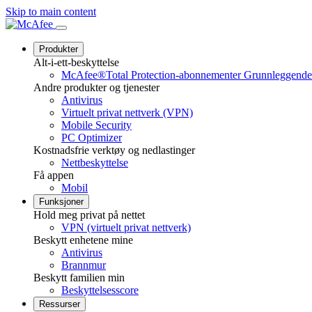
Skip to main content
Produkter
Alt-i-ett-beskyttelse
McAfee®Total Protection-abonnementer
Grunnleggende e
Andre produkter og tjenester
Antivirus
Virtuelt privat nettverk (VPN)
Mobile Security
PC Optimizer
Kostnadsfrie verktøy og nedlastinger
Nettbeskyttelse
Få appen
Mobil
Funksjoner
Hold meg privat på nettet
VPN (virtuelt privat nettverk)
Beskytt enhetene mine
Antivirus
Brannmur
Beskytt familien min
Beskyttelsesscore
Ressurser