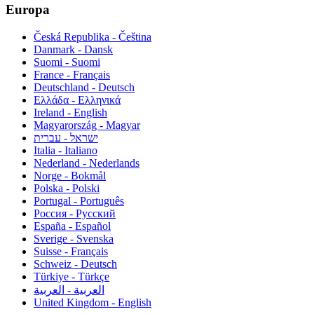
Europa
Česká Republika - Čeština
Danmark - Dansk
Suomi - Suomi
France - Français
Deutschland - Deutsch
Ελλάδα - Ελληνικά
Ireland - English
Magyarország - Magyar
ישראל - עברית
Italia - Italiano
Nederland - Nederlands
Norge - Bokmål
Polska - Polski
Portugal - Português
Россия - Русский
España - Español
Sverige - Svenska
Suisse - Français
Schweiz - Deutsch
Türkiye - Türkçe
العربية - العربية
United Kingdom - English