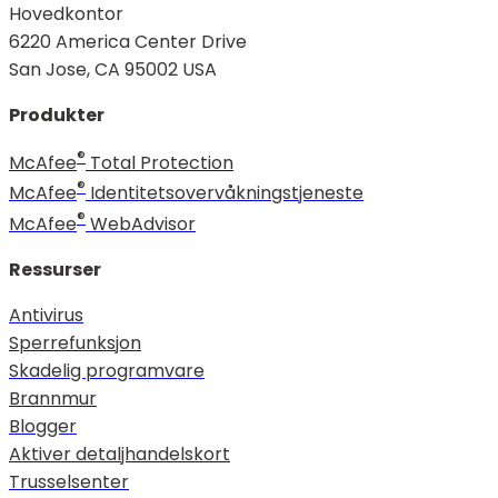
Hovedkontor
6220 America Center Drive
San Jose, CA 95002 USA
Produkter
®
McAfee
Total Protection
®
McAfee
Identitetsovervåkningstjeneste
®
McAfee
WebAdvisor
Ressurser
Antivirus
Sperrefunksjon
Skadelig programvare
Brannmur
Blogger
Aktiver detaljhandelskort
Trusselsenter