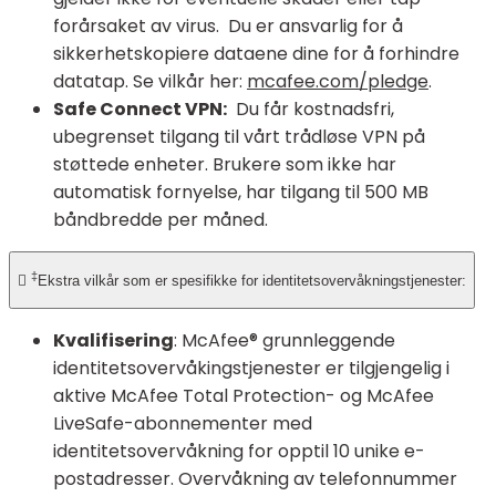
forårsaket av virus. Du er ansvarlig for å
sikkerhetskopiere dataene dine for å forhindre
datatap. Se vilkår her:
mcafee.com/pledge
.
Safe Connect VPN:
Du får kostnadsfri,
ubegrenset tilgang til vårt trådløse VPN på
støttede enheter. Brukere som ikke har
automatisk fornyelse, har tilgang til 500 MB
båndbredde per måned.
‡

Ekstra vilkår som er spesifikke for identitetsovervåkningstjenester:
Kvalifisering
: McAfee® grunnleggende
identitetsovervåkingstjenester er tilgjengelig i
aktive McAfee Total Protection- og McAfee
LiveSafe-abonnementer med
identitetsovervåkning for opptil 10 unike e-
postadresser. Overvåkning av telefonnummer