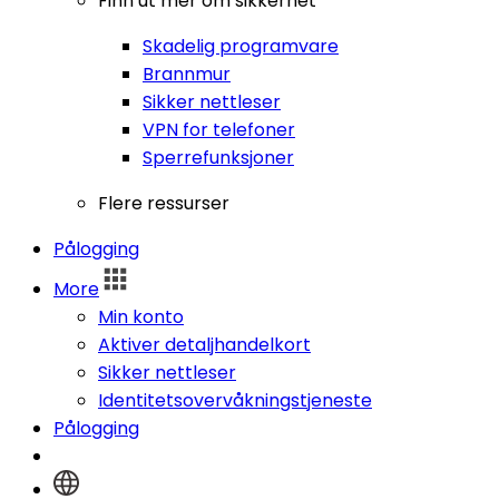
Finn ut mer om sikkerhet
Skadelig programvare
Brannmur
Sikker nettleser
VPN for telefoner
Sperrefunksjoner
Flere ressurser
Pålogging
More
Min konto
Aktiver detaljhandelkort
Sikker nettleser
Identitetsovervåkningstjeneste
Pålogging