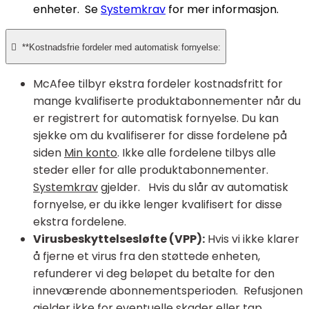
enheter. Se
Systemkrav
for mer informasjon.

**Kostnadsfrie fordeler med automatisk fornyelse:
McAfee tilbyr ekstra fordeler kostnadsfritt for
mange kvalifiserte produktabonnementer når du
er registrert for automatisk fornyelse. Du kan
sjekke om du kvalifiserer for disse fordelene på
siden
Min konto
. Ikke alle fordelene tilbys alle
steder eller for alle produktabonnementer.
Systemkrav
gjelder. Hvis du slår av automatisk
fornyelse, er du ikke lenger kvalifisert for disse
ekstra fordelene.
Virusbeskyttelsesløfte (VPP):
Hvis vi ikke klarer
å fjerne et virus fra den støttede enheten,
refunderer vi deg beløpet du betalte for den
inneværende abonnementsperioden. Refusjonen
gjelder ikke for eventuelle skader eller tap