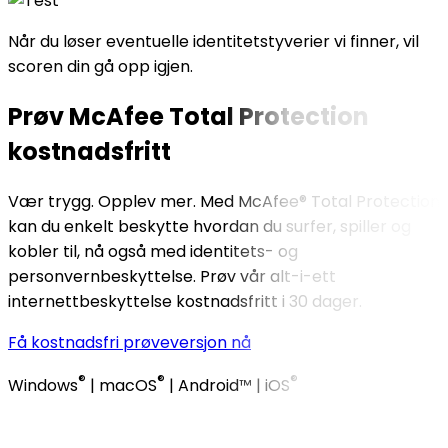
Når du løser eventuelle identitetstyverier vi finner, vil
scoren din gå opp igjen.
Prøv
McAfee Total Protection
kostnadsfritt
Vær trygg. Opplev mer. Med McAfee® Total Protection
kan du enkelt beskytte hvordan du surfer, spiller og
kobler til, nå også med identitets- og
personvernbeskyttelse. Prøv vår alt-i-ett
internettbeskyttelse kostnadsfritt i 30 dager. ​
Få kostnadsfri prøveversjon nå
®
®
®
Windows
| macOS
| Android™ | iOS