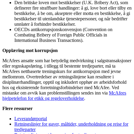
Den britiske loven mot bestikkelser (U.K. Bribery Act), som
definerer fire straffbare handlinger: å gi, love bort eller tilby en
bestikkelse, å be om, akseptere eller motta en bestikkelse, å gi
bestikkelser til utenlandske tjenestepersoner, og når bedrifter
unnlater å forhindre bestikkelser.
OECDs antikorrupsjonskonvensjon (Convention on
Combating Bribery of Foreign Public Officials in
International Business Transactions).
Opplæring mot korrupsjon
McAfees ansatte som har betydelig medvirkning i salgstransaksjoner
eller regnskapsføring, i tillegg til bestemte tredjeparter, må ta
McAfees nettbaserte treningskurs for antikorrupsjon med jevne
mellomrom. Overtredelser av retningslinjene kan resultere i
disiplinærhandlinger, opptil og inkludert opphør av arbeidsforhold
hos og eksisterende forretningsforbindelser med McAfee. Ved
mistanke om avvik kan problemstillingen sendes inn via
McAfees
hjelpetelefon for etikk og regeloverholdelse
.
Flere ressurser
Leverandørportal
Retningslinjer for gaver, måltider, underholdning og reise for
tredjeparter