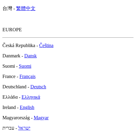
台灣 -
繁體中文
EUROPE
Česká Republika -
Čeština
Danmark -
Dansk
Suomi -
Suomi
France -
Français
Deutschland -
Deutsch
Ελλάδα -
Ελληνικά
Ireland -
English
Magyarország -
Magyar
ישראל
- עברית