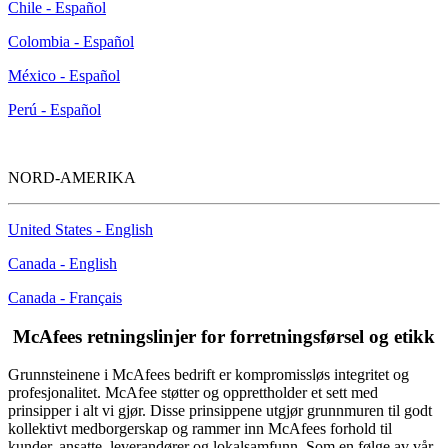
Chile - Español
Colombia - Español
México - Español
Perú - Español
NORD-AMERIKA
United States - English
Canada - English
Canada - Français
McAfees retningslinjer for forretningsførsel og etikk
Grunnsteinene i McAfees bedrift er kompromissløs integritet og
profesjonalitet. McAfee støtter og opprettholder et sett med
prinsipper i alt vi gjør. Disse prinsippene utgjør grunnmuren til godt
kollektivt medborgerskap og rammer inn McAfees forhold til
kunder, ansatte, leverandører og lokalsamfunn. Som en følge av vår