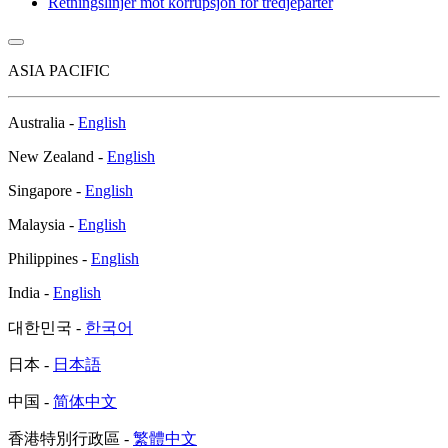
Retningslinjer mot korrupsjon for tredjeparter
ASIA PACIFIC
Australia -
English
New Zealand -
English
Singapore -
English
Malaysia -
English
Philippines -
English
India -
English
대한민국 -
한국어
日本 -
日本語
中国 -
简体中文
香港特別行政區 -
繁體中文