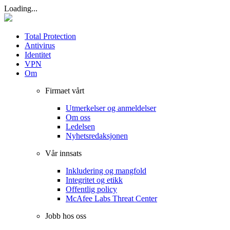
Loading...
Total Protection
Antivirus
Identitet
VPN
Om
Firmaet vårt
Utmerkelser og anmeldelser
Om oss
Ledelsen
Nyhetsredaksjonen
Vår innsats
Inkludering og mangfold
Integritet og etikk
Offentlig policy
McAfee Labs Threat Center
Jobb hos oss