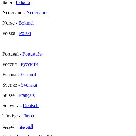
Italia -
Italiano
Nederland -
Nederlands
Norge -
Bokmål
Polska -
Polski
Portugal -
Português
Россия -
Русский
España -
Español
Sverige -
Svenska
Suisse -
Français
Schweiz -
Deutsch
Türkiye -
Türkçe
العربية
- العربية