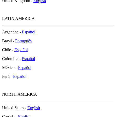
United Kingdom -
English
LATIN AMERICA
Argentina -
Español
Brasil -
Português
Chile -
Español
Colombia -
Español
México -
Español
Perú -
Español
NORTH AMERICA
United States -
English
Canada -
English