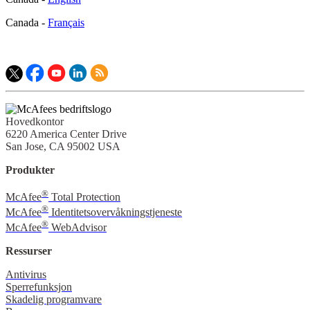
Canada -
Français
Hovedkontor
6220 America Center Drive
San Jose, CA 95002 USA
Produkter
®
McAfee
Total Protection
®
McAfee
Identitetsovervåkningstjeneste
®
McAfee
WebAdvisor
Ressurser
Antivirus
Sperrefunksjon
Skadelig programvare