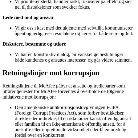
Vi prioriterer sterkt, handler raskt, fokuserer på effekt og sier
nei til distraksjoner som svekker fokus.
Lede med mot og ansvar
Vi gir oss i kast med det ukjente med selvtillit, kommuniserer
åpent og ærlig, eier resultatene og lærer fra både seire og feil.
Diskutere, bestemme og utføre
Vi har en konstruktiv dialog, tar vanskelige beslutninger i
både kundenes og ansattes interesser, og går videre sammen.
Retningslinjer mot korrupsjon
Retningslinjene til McAfee påbyr at ansatte og tredjeparter som
utfører tjenester for McAfee forventes å overholde de følgende
initiativene mot korrupsjon:
Den amerikanske antikorrupsjonslovgivningen FCPA
(Foreign Corrupt Practices Act), som forbyr bestikkelser,
direkte eller indirekte, til en ikke-amerikansk offentlig ansatt
eller familien til en ikke-amerikansk offentlig ansatt, for å
anskaffe eller opprettholde virksomhet eller få en uredelig
fordel over en konkurrent.