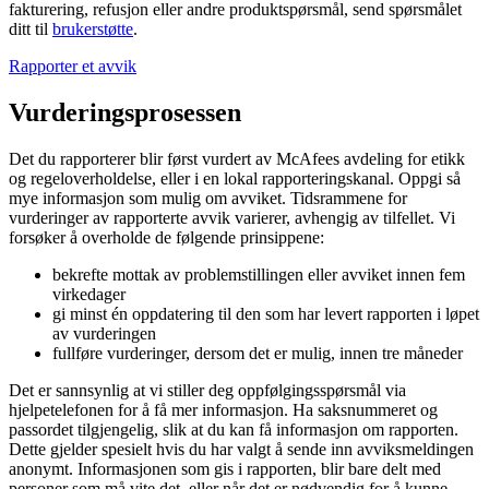
fakturering, refusjon eller andre produktspørsmål, send spørsmålet
ditt til
brukerstøtte
.
Rapporter et avvik
Vurderingsprosessen
Det du rapporterer blir først vurdert av McAfees avdeling for etikk
og regeloverholdelse, eller i en lokal rapporteringskanal. Oppgi så
mye informasjon som mulig om avviket. Tidsrammene for
vurderinger av rapporterte avvik varierer, avhengig av tilfellet. Vi
forsøker å overholde de følgende prinsippene:
bekrefte mottak av problemstillingen eller avviket innen fem
virkedager
gi minst én oppdatering til den som har levert rapporten i løpet
av vurderingen
fullføre vurderinger, dersom det er mulig, innen tre måneder
Det er sannsynlig at vi stiller deg oppfølgingsspørsmål via
hjelpetelefonen for å få mer informasjon. Ha saksnummeret og
passordet tilgjengelig, slik at du kan få informasjon om rapporten.
Dette gjelder spesielt hvis du har valgt å sende inn avviksmeldingen
anonymt. Informasjonen som gis i rapporten, blir bare delt med
personer som må vite det, eller når det er nødvendig for å kunne