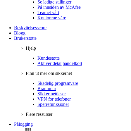
Se ledige stillinger
På innsiden av McAfee
Teamet vårt
Kontorene våre
Beskyttelsesscore
Blogg
Brukerstøtte
Hjelp
Kundestøtte
Aktiver detaljhandelkort
Finn ut mer om sikkerhet
Skadelig programvare
Brannmur
Sikker nettleser
VPN for telefoner
Sperrefunksjoner
Flere ressurser
Pålogging