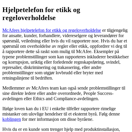
Hjelpetelefon for etikk og
regeloverholdelse
McAfees hjelpetelefon for etikk og regeloverholdelse
er tilgjengelig
for ansatte, kunder, forhandlere, videreselgere og leverandører for
spørsmål, veiledning eller hvis du vil rapportere noe. Hvis du har et
spørsmål om overholdelse av regler eller etikk, oppfordrer vi deg til
å rapportere dette så raskt som mulig til McAfee. Eksempler på
typene problemstillinger som kan rapporteres inkluderer bestikkelser
og korrupsjon, uriktig eller forledende regnskapsføring, svindel,
represalier, diskriminering og trakassering, eller andre
problemstillinger som utgjør lovbrudd eller bryter med
retningslinjene til bedriften.
Medlemmer av McAfees team kan også sende problemstillinger til
sine direkte ledere eller andre overordnede, People Success-
avdelingen eller Ethics and Compliance-avdelingen.
Ifølge loven kan du i EU i enkelte tilfeller rapportere rimelige
mistanker om ulovlige hendelser til et eksternt byrå. Følg denne
koblingen
for mer informasjon om disse byråene.
Hvis du er en kunde som trenger hjelp med produktinstallasjon,