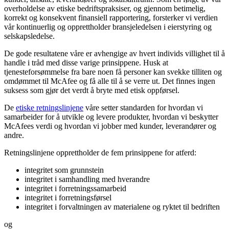
overholdelse av etiske bedriftspraksiser, og gjennom betimelig,
korrekt og konsekvent finansiell rapportering, forsterker vi verdien
vår kontinuerlig og opprettholder bransjeledelsen i eierstyring og
selskapsledelse.
De gode resultatene våre er avhengige av hvert individs villighet til å
handle i tråd med disse varige prinsippene. Husk at
tjenesteforsømmelse fra bare noen få personer kan svekke tilliten og
omdømmet til McAfee og få alle til å se verre ut. Det finnes ingen
suksess som gjør det verdt å bryte med etisk oppførsel.
De
etiske retningslinjene
våre setter standarden for hvordan vi
samarbeider for å utvikle og levere produkter, hvordan vi beskytter
McAfees verdi og hvordan vi jobber med kunder, leverandører og
andre.
Retningslinjene opprettholder de fem prinsippene for atferd:
integritet som grunnstein
integritet i samhandling med hverandre
integritet i forretningssamarbeid
integritet i forretningsførsel
integritet i forvaltningen av materialene og ryktet til bedriften
og