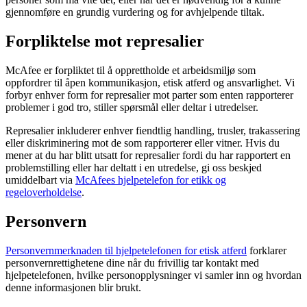
gjennomføre en grundig vurdering og for avhjelpende tiltak.
Forpliktelse mot represalier
McAfee er forpliktet til å opprettholde et arbeidsmiljø som
oppfordrer til åpen kommunikasjon, etisk atferd og ansvarlighet. Vi
forbyr enhver form for represalier mot parter som enten rapporterer
problemer i god tro, stiller spørsmål eller deltar i utredelser.
Represalier inkluderer enhver fiendtlig handling, trusler, trakassering
eller diskriminering mot de som rapporterer eller vitner. Hvis du
mener at du har blitt utsatt for represalier fordi du har rapportert en
problemstilling eller har deltatt i en utredelse, gi oss beskjed
umiddelbart via
McAfees hjelpetelefon for etikk og
regeloverholdelse
.
Personvern
Personvernmerknaden til hjelpetelefonen for etisk atferd
forklarer
personvernrettighetene dine når du frivillig tar kontakt med
hjelpetelefonen, hvilke personopplysninger vi samler inn og hvordan
denne informasjonen blir brukt.