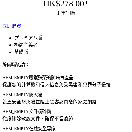
HK$278.00*
1 年訂購
立即購買
プレミアム版
極簡主義者
基礎版
所有產品包含：
AEM_EMPTY
屢獲殊榮的防病毒產品
保護您的計算機和個人信息免受黑客和犯罪分子侵擾
AEM_EMPTY
防火牆
設置安全防火牆並阻止黑客訪問您的家庭網絡
AEM_EMPTY
文件粉碎機
徹底删除敏感文件，確保不留痕跡
AEM_EMPTY
在線安全專家