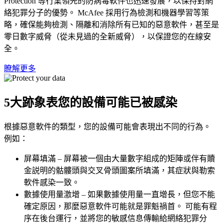
Protection 等行業領先的防病毒軟件也迅速發展，以保持對網
絡犯罪分子的優勢。 McAfee 採用行為檢測和機器學習等策
略，確保能夠檢測、隔離和消除所有已知的惡意軟件，甚至是
零日數字威脅（從未見過的全新威脅），以保證您的在線安
全。
瞭解更多
5大跡象表您的設備可能
已被感染
根據惡意軟件的類型，您的設備可能會表現出不同的行為。
例如：
屏幕填滿 – 屏幕被一個由大量數字組成的矩陣或伴有贖
金説明的骷髏頭與交叉骨頭圖案所填滿，其症狀與勒索
軟件感染一致。
數據使用量激增 – 如果數據使用量一直增長，但您不能
確定原因，那麼惡意軟件可能就是罪魁禍首。 可能有程
序在後台運行，並將您的敏感信息傳輸給網絡犯罪分