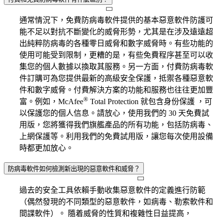
通常情況下，免費防病毒軟件提供的基本惡意軟件防護可
能不足以對抗不斷變化的威脅形勢，尤其是在涉及遠遠超
出純粹防病毒的各種零日威脅和數字威脅時。有些功能的
使用可能受到限制，更糟的是，有些免費程序甚至可以收
集您的個人數據以換取其服務。另一方面，付費防病毒軟
件訂購可為您提供最新的高級安全保護，抵禦各種惡意軟
件和數字威脅。付費解決方案的功能和服務也往往更加豐
®
富。例如，McAfee
Total Protection 就包含身份保護 ，可
以保護您的個人信息。請放心，使用我們的 30 天免費試
用版，您將獲得我們旗艦產品的所有功能，包括防病毒、
上網保護等。利用我們的免費試用版，讓您每次使用設備
時都更加放心。
防病毒軟件如何檢測新出現的惡意軟件和威脅？
過去的安全工具依賴手動收集惡意軟件的定義進行防範
（偶然發現的不同類型的惡意軟件，如病毒、勒索軟件和
間諜軟件）。 隨着威脅的性質和複雜性日益提高，