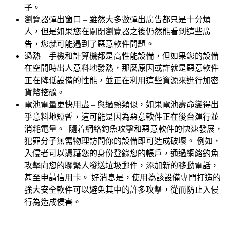
子。
瀏覽器彈出窗口 – 雖然大多數彈出廣告都只是十分煩
人，但是如果您在關閉瀏覽器之後仍然能看到這些廣
告，您就可能遇到了惡意軟件問題。
過熱 – 手機和計算機都是高性能設備，但如果您的設備
在空閒時出人意料地發熱，那麼原因或許就是惡意軟件
正在降低設備的性能，並正在利用這些資源來進行加密
貨幣挖礦。
電池電量更快用盡 – 與過熱類似，如果電池壽命變得出
乎意料地短暫，這可能是因為惡意軟件正在後台運行並
消耗電量。 隨着網絡釣魚攻擊和惡意軟件的快速發展，
犯罪分子無需物理訪問你的設備即可造成破壞。 例如，
入侵者可以憑藉您的身份登錄您的帳戶，通過網絡釣魚
攻擊向您的聯繫人發送垃圾郵件，添加新的移動電話，
甚至申請信用卡。 好消息是，使用為該設備專門打造的
強大安全軟件可以避免其中的許多攻擊，從而防止入侵
行為造成侵害。