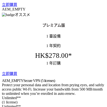
立即購買
AEM_EMPTY
オススメ
プレミアム版
1 臺設備
1 年契約
HK$278.00*
1 年訂購
立即購買
AEM_EMPTY
Secure VPN
(5 licenses)
Protect your personal data and location from prying eyes, and safely
access public Wi-Fi. Increase your bandwidth from 500 MB/month
to unlimited when you’re enrolled in auto-renew.
Unlimited**
(1 license)
Unlimited**