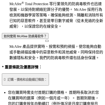
®
McAfee
Total Protection 等行業領先的防病毒軟件也迅速
發展，以保持對網絡犯罪分子的優勢。 McAfee 採用行為
檢測和機器學習等策略，確保能夠檢測、隔離和消除所有
已知的惡意軟件，甚至是零日數字威脅（從未見過的全新
威脅），以保證您的在線安全。
如何使用 McAfee 防病毒软件？
McAfee 產品提供實時、按需和預約掃描，使您能夠自動
或手動掃描設備中的惡意軟件和其他威脅，同時保持您的
數據隱私和安全。我們的防病毒軟件還包括身份保護。
* 重要條款及優惠詳情：

訂購、價格和自動續訂條款：
您在購買時需支付首期訂購的價格。 首期時長取決於您
在購買時的選擇（例如一個月或一年）。 首期到期後，
您的訂購會按年自動續訂（例外情况是月度訂購會按月