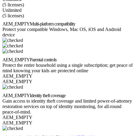
(5 licenses)
Unlimited
(5 licenses)
AEM_EMPTY
Multi-platform compatibility
Protect your compatible Windows, Mac OS, iOS and Android
device
AEM_EMPTY
Parental controls
Protect the entire household using a single subscription; get peace of
mind knowing your kids are protected online
AEM_EMPTY
AEM_EMPTY
AEM_EMPTY
Identity theft coverage
Gain access to identity theft coverage and limited power-of-attorney
restoration services on top of identity monitoring, for all-round
peace-of-mind.
AEM_EMPTY
AEM_EMPTY