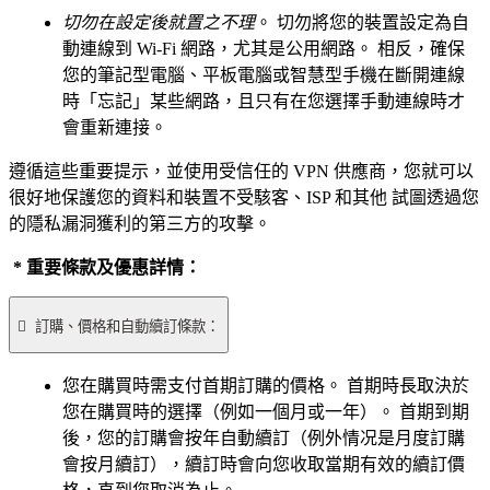
切勿在設定後就置之不理
。 切勿將您的裝置設定為自
動連線到 Wi-Fi 網路，尤其是公用網路。 相反，確保
您的筆記型電腦、平板電腦或智慧型手機在斷開連線
時「忘記」某些網路，且只有在您選擇手動連線時才
會重新連接。
遵循這些重要提示，並使用受信任的 VPN 供應商，您就可以
很好地保護您的資料和裝置不受駭客、ISP 和其他
試圖透過您
的隱私漏洞獲利的第三方的攻擊。
* 重要條款及優惠詳情：

訂購、價格和自動續訂條款：
您在購買時需支付首期訂購的價格。 首期時長取決於
您在購買時的選擇（例如一個月或一年）。 首期到期
後，您的訂購會按年自動續訂（例外情况是月度訂購
會按月續訂），續訂時會向您收取當期有效的續訂價