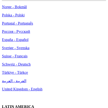
Norge - Bokmål
Polska - Polski
Portugal - Português
Россия - Русский
España - Español
Sverige - Svenska
Suisse - Français
Schweiz - Deutsch
Türkiye - Türkçe
العربية - العربية
United Kingdom - English
LATIN AMERICA