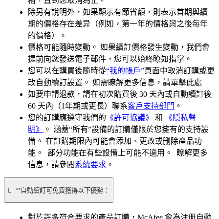
格，直到您取消為止。
除另有說明外，如果顯示有節省額，則表示首期與續
期的價格存在差异（例如，第一年的價格與之後每年
的價格）。
價格可能隨時變動。 如果續訂價格發生變動，我們會
提前向您發送電子郵件，您可以始終瞭如指掌。
您可以在購買後隨時從
“我的帳戶”
頁面中取消訂購或更
改自動續訂設置。 如需瞭解更多信息，請單擊此處
如要申請退款，請在初次購買後 30 天內或自動續訂後
60 天內（1年期或更長）聯系
客戶支持部門
。
您的訂購應遵守我們的
《許可協議》
和
《隱私聲
明》
。 涵蓋“所有”設備的訂購僅限於您擁有的支持設
備。 在訂購期限內可能會添加、更改或删除產品功
能。 部分功能在有些設備上可能不適用。 瞭解更多
信息，請參閱
系統要求
。

**自動續訂可免費獲得以下優勢：
對於許多符合要求的產品訂購，McAfee 會為注册自動