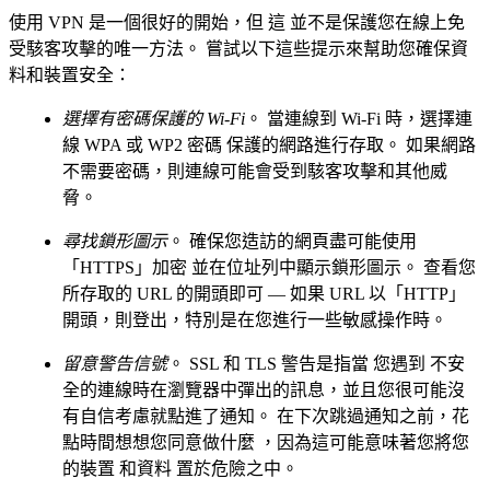
使用 VPN 是一個很好的開始，但 這 並不是保護您在線上免
受駭客攻擊的唯一方法。 嘗試以下這些提示來幫助您確保資
料和裝置安全：
選擇有密碼保護的 Wi-Fi
。 當連線到 Wi-Fi 時，選擇連
線 WPA 或 WP2 密碼 保護的網路進行存取。 如果網路
不需要密碼，則連線可能會受到駭客攻擊和其他威
脅。
尋找鎖形圖示
。 確保您造訪的網頁盡可能使用
「HTTPS」加密 並在位址列中顯示鎖形圖示。 查看您
所存取的 URL 的開頭即可 — 如果 URL 以「HTTP」
開頭，則登出，特別是在您進行一些敏感操作時。
留意警告信號
。 SSL 和 TLS 警告是指當 您遇到 不安
全的連線時在瀏覽器中彈出的訊息，並且您很可能沒
有自信考慮就點進了通知。 在下次跳過通知之前，花
點時間想想您同意做什麼 ，因為這可能意味著您將您
的裝置 和資料 置於危險之中。