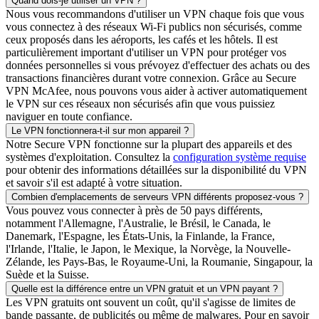
Quand dois-je utiliser un VPN ?
Nous vous recommandons d'utiliser un VPN chaque fois que vous
vous connectez à des réseaux Wi-Fi publics non sécurisés, comme
ceux proposés dans les aéroports, les cafés et les hôtels. Il est
particulièrement important d'utiliser un VPN pour protéger vos
données personnelles si vous prévoyez d'effectuer des achats ou des
transactions financières durant votre connexion. Grâce au Secure
VPN McAfee, nous pouvons vous aider à activer automatiquement
le VPN sur ces réseaux non sécurisés afin que vous puissiez
naviguer en toute confiance.
Le VPN fonctionnera-t-il sur mon appareil ?
Notre Secure VPN fonctionne sur la plupart des appareils et des
systèmes d'exploitation. Consultez la
configuration système requise
pour obtenir des informations détaillées sur la disponibilité du VPN
et savoir s'il est adapté à votre situation.
Combien d'emplacements de serveurs VPN différents proposez-vous ?
Vous pouvez vous connecter à près de 50 pays différents,
notamment l'Allemagne, l'Australie, le Brésil, le Canada, le
Danemark, l'Espagne, les États-Unis, la Finlande, la France,
l'Irlande, l'Italie, le Japon, le Mexique, la Norvège, la Nouvelle-
Zélande, les Pays-Bas, le Royaume-Uni, la Roumanie, Singapour, la
Suède et la Suisse.
Quelle est la différence entre un VPN gratuit et un VPN payant ?
Les VPN gratuits ont souvent un coût, qu'il s'agisse de limites de
bande passante, de publicités ou même de malwares. Pour en savoir