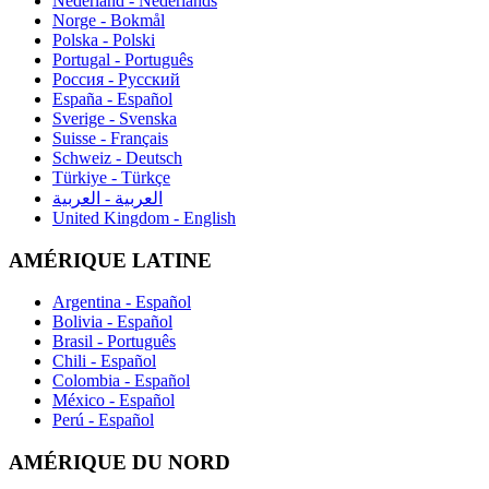
Nederland - Nederlands
Norge - Bokmål
Polska - Polski
Portugal - Português
Россия - Русский
España - Español
Sverige - Svenska
Suisse - Français
Schweiz - Deutsch
Türkiye - Türkçe
العربية - العربية
United Kingdom - English
AMÉRIQUE LATINE
Argentina - Español
Bolivia - Español
Brasil - Português
Chili - Español
Colombia - Español
México - Español
Perú - Español
AMÉRIQUE DU NORD