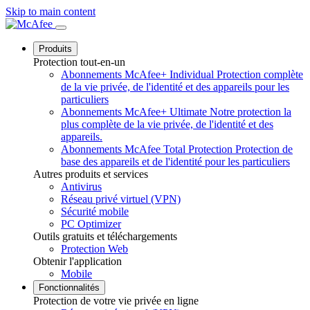
Skip to main content
Produits
Protection tout-en-un
Abonnements McAfee+ Individual
Protection complète
de la vie privée, de l'identité et des appareils pour les
particuliers
Abonnements McAfee+ Ultimate
Notre protection la
plus complète de la vie privée, de l'identité et des
appareils.
Abonnements McAfee Total Protection
Protection de
base des appareils et de l'identité pour les particuliers
Autres produits et services
Antivirus
Réseau privé virtuel (VPN)
Sécurité mobile
PC Optimizer
Outils gratuits et téléchargements
Protection Web
Obtenir l'application
Mobile
Fonctionnalités
Protection de votre vie privée en ligne