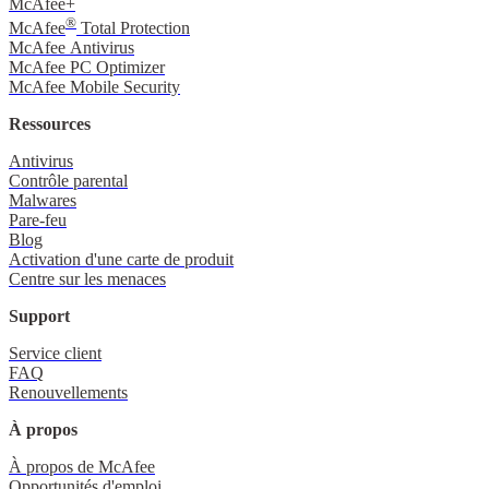
McAfee+
®
McAfee
Total Protection
McAfee Antivirus
McAfee PC Optimizer
McAfee Mobile Security
Ressources
Antivirus
Contrôle parental
Malwares
Pare-feu
Blog
Activation d'une carte de produit
Centre sur les menaces
Support
Service client
FAQ
Renouvellements
À propos
À propos de McAfee
Opportunités d'emploi