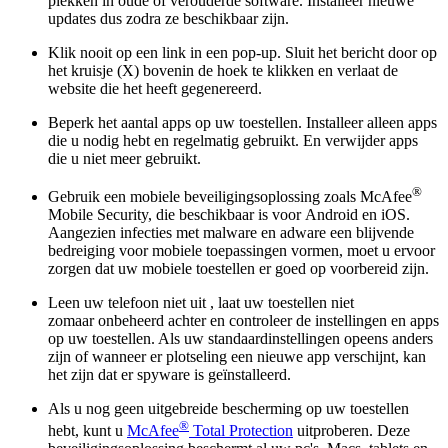
plekken in oude of verouderde software. Installeer nieuwe
updates dus zodra ze beschikbaar zijn.
Klik nooit op een link in een pop-up. Sluit het bericht door op
het kruisje (X) bovenin de hoek te klikken en verlaat de
website die het heeft gegenereerd.
Beperk het aantal apps op uw toestellen. Installeer alleen apps
die u nodig hebt en regelmatig gebruikt. En verwijder apps
die u niet meer gebruikt.
®
Gebruik een mobiele beveiligingsoplossing zoals McAfee
Mobile Security, die beschikbaar is voor Android en iOS.
Aangezien infecties met malware en adware een blijvende
bedreiging voor mobiele toepassingen vormen, moet u ervoor
zorgen dat uw mobiele toestellen er goed op voorbereid zijn.
Leen uw telefoon niet uit , laat uw toestellen niet
zomaar onbeheerd achter en controleer de instellingen en apps
op uw toestellen. Als uw standaardinstellingen opeens anders
zijn of wanneer er plotseling een nieuwe app verschijnt, kan
het zijn dat er spyware is geïnstalleerd.
Als u nog geen uitgebreide bescherming op uw toestellen
®
hebt, kunt u
McAfee
Total Protection
uitproberen. Deze