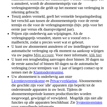
u annuleert, wordt de abonnementsprijs van de
verlengingstermijn die geldt op het moment van verlenging in
rekening gebracht.​
Tenzij anders vermeld, geeft het vermelde besparingsbedrag
het verschil aan tussen de abonnementsprijs voor de eerste
termijn en die voor de verlengingstermijn (bijv. prijs voor het
eerste jaar versus elk daaropvolgend jaar).
Prijzen zijn onderhevig aan wijzigingen. Als de
verlengingsprijs verandert, sturen we u vooraf een e-
mailbericht, zodat u precies weet wat er gebeurt.
U kunt uw abonnement annuleren of uw instellingen voor
automatische verlenging op elk moment na aankoop wijzigen
via uw pagina
Mijn account
. Voor meer informatie,
klik hier
U kunt een terugbetaling aanvragen door binnen 30 dagen na
de eerste aanschaf of binnen 60 dagen na de automatische
verlenging (voor termijnen van 1 jaar of langer) contact op te
nemen met de
Klantondersteuning
.
Uw abonnement is onderhevig aan onze
Licentieovereenkomst
en
Privacyverklaring
. Abonnementen
die geschikt zijn voor 'alle' apparaten zijn beperkt tot de
ondersteunde apparaten in uw bezit. Tijdens de
abonnementsperiode kunnen productfuncties worden
toegevoegd, gewijzigd of verwijderd. Mogelijk zijn niet alle
functies op alle apparaten beschikbaar. Zie
Systeemvereisten
voor aanvullende informatie.