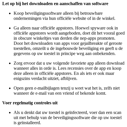
Let op bij het downloaden en aanschaffen van software
Koop beveiligingssoftware alleen bij betrouwbare
ondernemingen via hun officiële website of in de winkel.
Ga alleen naar officiële appstores. Hoewel spyware ook in
officiële appstores wordt aangeboden, doet dit het vooral goed
in obscure winkeltjes van derden die nep-apps promoten.
Door het downloaden van apps voor gejailbreakte of geroote
toestellen, omzeilt u de ingebouwde beveiliging en geeft u de
gegevens op uw toestel in principe weg aan onbekenden.
Zorg ervoor dat u uw volgende favoriete app alleen download
wanneer alles in orde is. Lees recensies over de app en koop
deze alleen in officiële appstores. En als iets er ook maar
enigszins verdacht uitziet, afblijven.
Open geen e-mailbijlagen tenzij u weet wat het is, zelfs niet
wanneer de e-mail van een vriend of bekende komt.
Voer regelmatig controles uit
Als u denkt dat uw toestel is geïnfecteerd, voer dan een scan
uit met behulp van de beveiligingssoftware die op uw toestel
is geïnstalleerd.