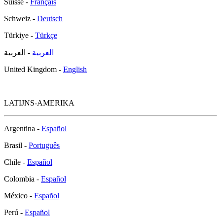
Suisse -
Français
Schweiz -
Deutsch
Türkiye -
Türkçe
العربية
- العربية
United Kingdom -
English
LATIJNS-AMERIKA
Argentina -
Español
Brasil -
Português
Chile -
Español
Colombia -
Español
México -
Español
Perú -
Español