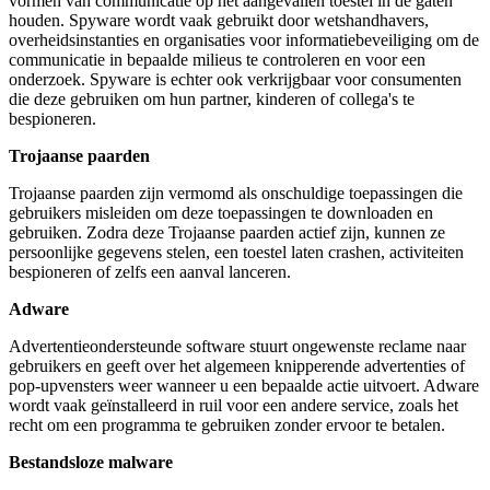
vormen van communicatie op het aangevallen toestel in de gaten
houden. Spyware wordt vaak gebruikt door wetshandhavers,
overheidsinstanties en organisaties voor informatiebeveiliging om de
communicatie in bepaalde milieus te controleren en voor een
onderzoek. Spyware is echter ook verkrijgbaar voor consumenten
die deze gebruiken om hun partner, kinderen of collega's te
bespioneren.
Trojaanse paarden
Trojaanse paarden zijn vermomd als onschuldige toepassingen die
gebruikers misleiden om deze toepassingen te downloaden en
gebruiken. Zodra deze Trojaanse paarden actief zijn, kunnen ze
persoonlijke gegevens stelen, een toestel laten crashen, activiteiten
bespioneren of zelfs een aanval lanceren.
Adware
Advertentieondersteunde software stuurt ongewenste reclame naar
gebruikers en geeft over het algemeen knipperende advertenties of
pop-upvensters weer wanneer u een bepaalde actie uitvoert. Adware
wordt vaak geïnstalleerd in ruil voor een andere service, zoals het
recht om een programma te gebruiken zonder ervoor te betalen.
Bestandsloze malware