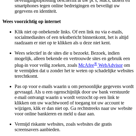
beveiligingsoplossing beschermt al uw pc's, Macs, tablets en
smartphones tegen online bedreigingen en beveiligt uw
gegevens en identiteit.
Wees voorzichtig op internet
Klik niet op onbekende links. Of een link nu via e-mails,
socialmediasites of een tekstbericht binnenkomt, het is altijd
raadzaam er niet op te klikken als u deze niet kent.
Wees selectief in de sites die u bezoekt. Bezoek, indien
mogelijk, alleen bekende en vertrouwde sites en gebruik een
®
plug-in voor veilig zoeken, zoals
McAfee
WebAdvisor
om
te vermijden dat u zonder het te weten op schadelijke websites
terechtkomt.
Pas op voor e-mails waarin u om persoonlijke gegevens wordt
gevraagd. Als u een ogenschijnlijk door uw bank verstuurde
e-mail ontvangt waarin u wordt verzocht op een link te
klikken om uw wachtwoord of toegang tot uw account te
wijzigen, klik er dan niet op. Ga rechtstreeks naar uw website
voor online bankieren en meld u daar aan.
Vermijd riskante websites, zoals websites die gratis
screensavers aanbieden.