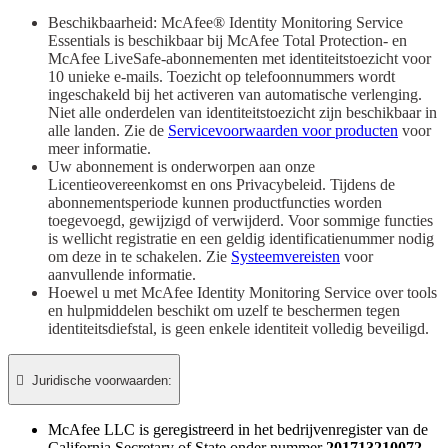
Beschikbaarheid: McAfee® Identity Monitoring Service
Essentials is beschikbaar bij McAfee Total Protection- en
McAfee LiveSafe-abonnementen met identiteitstoezicht voor
10 unieke e-mails. Toezicht op telefoonnummers wordt
ingeschakeld bij het activeren van automatische verlenging.
Niet alle onderdelen van identiteitstoezicht zijn beschikbaar in
alle landen. Zie de
Servicevoorwaarden voor producten
voor
meer informatie.
Uw abonnement is onderworpen aan onze
Licentieovereenkomst en ons Privacybeleid. Tijdens de
abonnementsperiode kunnen productfuncties worden
toegevoegd, gewijzigd of verwijderd. Voor sommige functies
is wellicht registratie en een geldig identificatienummer nodig
om deze in te schakelen. Zie
Systeemvereisten
voor
aanvullende informatie.
Hoewel u met McAfee Identity Monitoring Service over tools
en hulpmiddelen beschikt om uzelf te beschermen tegen
identiteitsdiefstal, is geen enkele identiteit volledig beveiligd.

Juridische voorwaarden:​
McAfee LLC is geregistreerd in het bedrijvenregister van de
California Secretary of State onder nummer
201713210072