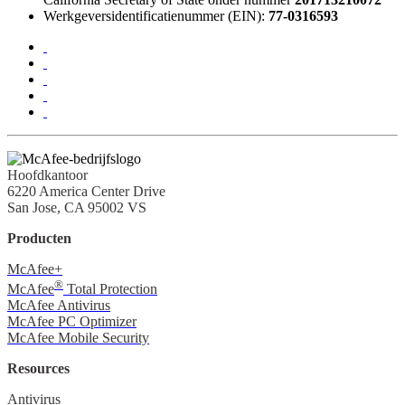
Werkgeversidentificatienummer (EIN):
77-0316593
Hoofdkantoor
6220 America Center Drive
San Jose, CA 95002 VS
Producten
McAfee+
®
McAfee
Total Protection
McAfee Antivirus
McAfee PC Optimizer
McAfee Mobile Security
Resources
Antivirus