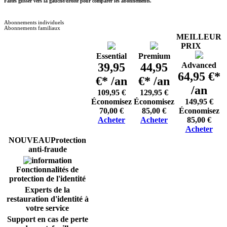
Faites glisser vers la gauche/droite pour comparer les abonnements.
Abonnements individuels
Abonnements familiaux
MEILLEUR
PRIX
Essential
Premium
39,95
44,95
Advanced
64,95 €*
€*
/an
€*
/an
/an
109,95 €
129,95 €
Économisez
Économisez
149,95 €
70,00 €
85,00 €
Économisez
Acheter
Acheter
85,00 €
Acheter
Protection
anti-fraude
Fonctionnalités de
protection de l'identité
Experts de la
restauration d'identité à
votre service
Support en cas de perte