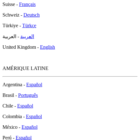
Suisse -
Français
Schweiz -
Deutsch
Türkiye -
Türkçe
العربية
- العربية
United Kingdom -
English
AMÉRIQUE LATINE
Argentina -
Español
Brasil -
Português
Chile -
Español
Colombia -
Español
México -
Español
Perú -
Español