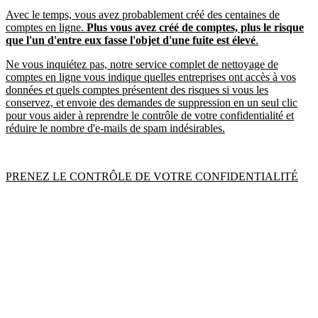
Avec le temps, vous avez probablement créé des centaines de
comptes en ligne.
Plus vous avez créé de comptes, plus le risque
que l'un d'entre eux fasse l'objet d'une fuite est élevé
.
Ne vous inquiétez pas, notre service complet de nettoyage de
comptes en ligne vous indique quelles entreprises ont accès à vos
données et quels comptes présentent des risques si vous les
conservez, et envoie des demandes de suppression en un seul clic
pour vous aider à reprendre le contrôle de votre confidentialité et
réduire le nombre d'e-mails de spam indésirables.
PRENEZ LE CONTRÔLE DE VOTRE CONFIDENTIALITÉ
Nettoyage de données personnelles
Nous
analyserons régulièrement
les sites de courtiers en données à
haut risque, à la recherche d'informations telles que votre adresse
physique, votre date de naissance et les noms de vos proches. Nous
vous indiquerons quels sites vendent vos données, nous
demanderons automatiquement leur suppression
et nous
continuerons à effectuer des recherches, pour que vous puissiez être
sûr que votre confidentialité est protégée contre les voleurs
d'identité, les pirates informatiques et les spammeurs.