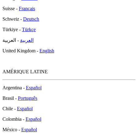
Suisse -
Français
Schweiz -
Deutsch
Türkiye -
Türkçe
العربية
- العربية
United Kingdom -
English
AMÉRIQUE LATINE
Argentina -
Español
Brasil -
Português
Chile -
Español
Colombia -
Español
México -
Español
Perú -
Español