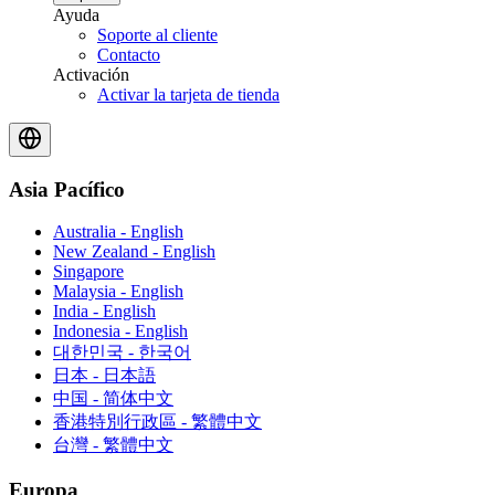
Ayuda
Soporte al cliente
Contacto
Activación
Activar la tarjeta de tienda
Asia Pacífico
Australia - English
New Zealand - English
Singapore
Malaysia - English
India - English
Indonesia - English
대한민국 - 한국어
日本 - 日本語
中国 - 简体中文
香港特別行政區 - 繁體中文
台灣 - 繁體中文
Europa