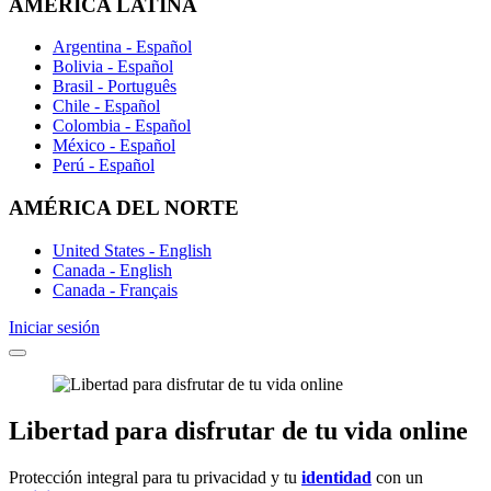
AMÉRICA LATINA
Argentina - Español
Bolivia - Español
Brasil - Português
Chile - Español
Colombia - Español
México - Español
Perú - Español
AMÉRICA DEL NORTE
United States - English
Canada - English
Canada - Français
Iniciar sesión
Libertad
para disfrutar de
tu vida online
Protección integral para tu privacidad y tu
identidad
con un