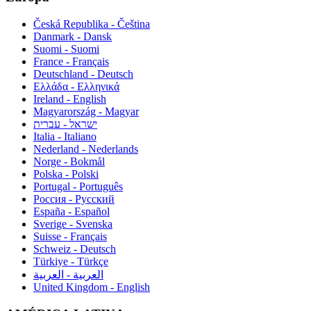
Česká Republika - Čeština
Danmark - Dansk
Suomi - Suomi
France - Français
Deutschland - Deutsch
Ελλάδα - Ελληνικά
Ireland - English
Magyarország - Magyar
ישראל - עברית
Italia - Italiano
Nederland - Nederlands
Norge - Bokmål
Polska - Polski
Portugal - Português
Россия - Русский
España - Español
Sverige - Svenska
Suisse - Français
Schweiz - Deutsch
Türkiye - Türkçe
العربية - العربية
United Kingdom - English