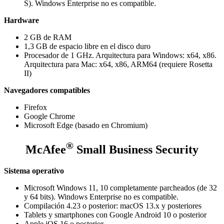
S). Windows Enterprise no es compatible.
Hardware
2 GB de RAM
1,3 GB de espacio libre en el disco duro
Procesador de 1 GHz. Arquitectura para Windows: x64, x86.
Arquitectura para Mac: x64, x86, ARM64 (requiere Rosetta
II)
Navegadores compatibles
Firefox
Google Chrome
Microsoft Edge (basado en Chromium)
®
McAfee
Small Business Security
Sistema operativo
Microsoft Windows 11, 10 completamente parcheados (de 32
y 64 bits). Windows Enterprise no es compatible.
Compilación 4.23 o posterior: macOS 13.x y posteriores
Tablets y smartphones con Google Android 10 o posterior
Apple iOS 16 o posterior