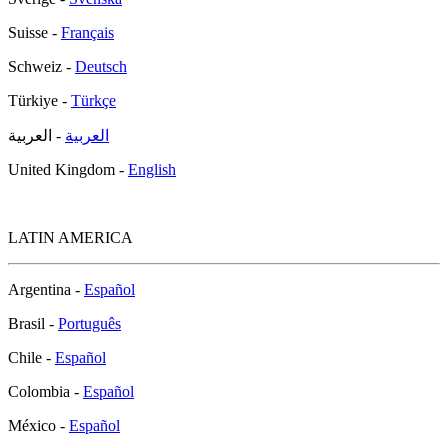
Suisse -
Français
Schweiz -
Deutsch
Türkiye -
Türkçe
العربية
- العربية
United Kingdom -
English
LATIN AMERICA
Argentina -
Español
Brasil -
Português
Chile -
Español
Colombia -
Español
México -
Español