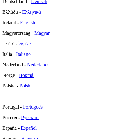
Deutschland -
Deutsch
Ελλάδα -
Ελληνικά
Ireland -
English
Magyarország -
Magyar
ישראל
- עברית
Italia -
Italiano
Nederland -
Nederlands
Norge -
Bokmål
Polska -
Polski
Portugal -
Português
Россия -
Русский
España -
Español
Sverige -
Svenska