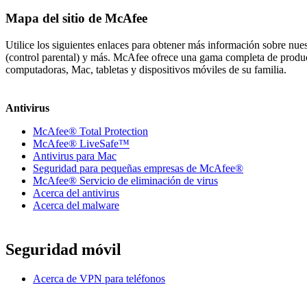
Mapa del sitio de McAfee
Utilice los siguientes enlaces para obtener más información sobre nu
(control parental) y más. McAfee ofrece una gama completa de producto
computadoras, Mac, tabletas y dispositivos móviles de su familia.
Antivirus
McAfee® Total Protection
McAfee® LiveSafe™
Antivirus para Mac
Seguridad para pequeñas empresas de McAfee®
McAfee® Servicio de eliminación de virus
Acerca del antivirus
Acerca del malware
Seguridad móvil
Acerca de VPN para teléfonos