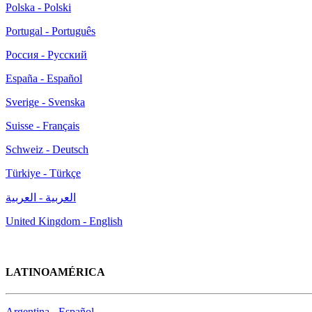
Polska - Polski
Portugal - Português
Россия - Русский
España - Español
Sverige - Svenska
Suisse - Français
Schweiz - Deutsch
Türkiye - Türkçe
العربية - العربية
United Kingdom - English
LATINOAMÉRICA
Argentina - Español