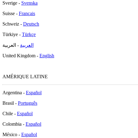
Sverige -
Svenska
Suisse -
Français
Schweiz -
Deutsch
Türkiye -
Türkçe
العربية
- العربية
United Kingdom -
English
AMÉRIQUE LATINE
Argentina -
Español
Brasil -
Português
Chile -
Español
Colombia -
Español
México -
Español