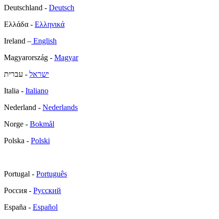
Deutschland -
Deutsch
Ελλάδα -
Ελληνικά
Ireland –
English
Magyarország -
Magyar
ישראל
- עברית
Italia -
Italiano
Nederland -
Nederlands
Norge -
Bokmål
Polska -
Polski
Portugal -
Português
Россия -
Русский
España -
Español