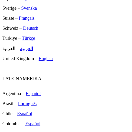
Sverige –
Svenska
Suisse –
Français
Schweiz –
Deutsch
Türkiye –
Türkçe
العربية
– العربية
United Kingdom –
English
LATEINAMERIKA
Argentina –
Español
Brasil –
Português
Chile –
Español
Colombia –
Español