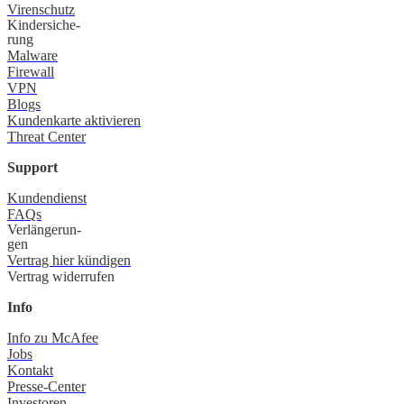
Virenschutz
Kindersiche-
rung
Malware
Firewall
VPN
Blogs
Kundenkarte aktivieren
Threat Center
Support
Kundendienst
FAQs
Verlängerun-
gen
Vertrag hier kündigen
Vertrag widerrufen
Info
Info zu McAfee
Jobs
Kontakt
Presse-Center
Investoren