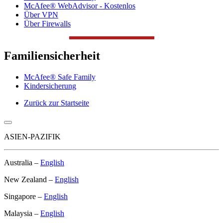
McAfee® WebAdvisor - Kostenlos
Über VPN
Über Firewalls
Familiensicherheit
McAfee® Safe Family
Kindersicherung
Zurück zur Startseite
ASIEN-PAZIFIK
Australia –
English
New Zealand –
English
Singapore –
English
Malaysia –
English