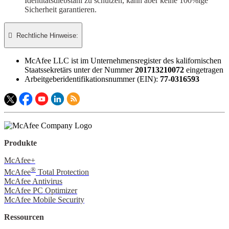
Identitätsdiebstahl zu schützen, kann aber keine 100%ige
Sicherheit garantieren.

Rechtliche Hinweise:​
McAfee LLC ist im Unternehmensregister des kalifornischen
Staatssekretärs unter der Nummer
201713210072
​ eingetragen
Arbeitgeberidentifikationsnummer (EIN):
77-0316593
Produkte
McAfee+
®
McAfee
Total Protection
McAfee Antivirus
McAfee PC Optimizer
McAfee Mobile Security
Ressourcen