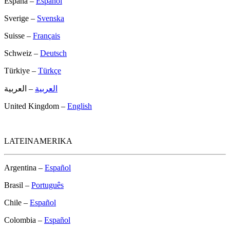
España –
Español
Sverige –
Svenska
Suisse –
Français
Schweiz –
Deutsch
Türkiye –
Türkçe
العربية
– العربية
United Kingdom –
English
LATEINAMERIKA
Argentina –
Español
Brasil –
Português
Chile –
Español
Colombia –
Español