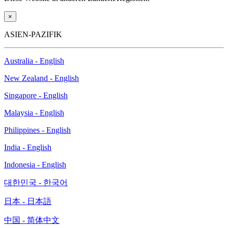
×
ASIEN-PAZIFIK
Australia - English
New Zealand - English
Singapore - English
Malaysia - English
Philippines - English
India - English
Indonesia - English
대한민국 - 한국어
日本 - 日本語
中国 - 简体中文