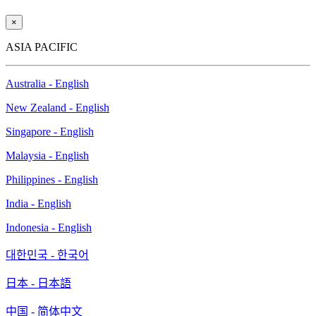
×
ASIA PACIFIC
Australia - English
New Zealand - English
Singapore - English
Malaysia - English
Philippines - English
India - English
Indonesia - English
대한민국 - 한국어
日本 - 日本語
中国 - 简体中文