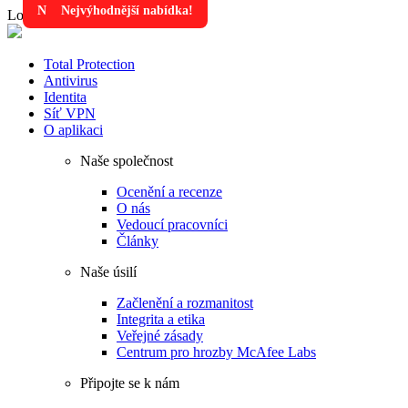
Nejvýhodnější nabídka!
Nejvýhodnější nabídka!
Loading...
Total Protection
Antivirus
Identita
Síť VPN
O aplikaci
Naše společnost
Ocenění a recenze
O nás
Vedoucí pracovníci
Články
Naše úsilí
Začlenění a rozmanitost
Integrita a etika
Veřejné zásady
Centrum pro hrozby McAfee Labs
Připojte se k nám