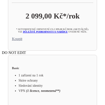
2 099,00 Kč*
/rok
* AUTOMATICKÉ OBNOVENÍ ZA 2 099,00 KČ/ROK (AKTUÁLNĚ).
VIZ
DŮLEŽITÉ PODROBNOSTI O NABÍDCE
UVEDENÉ NÍŽE.
Koupit
DO NOT EDIT
Basic
1 zařízení na 1 rok
Skóre ochrany
Sledování identity
VPN
(1 licence, neomezená**)