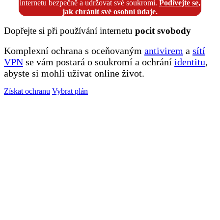
internetu bezpečně a udržovat své soukromí.
Podívejte se,
jak chránit své osobní údaje.
Dopřejte si při používání internetu
pocit
svobody
Komplexní ochrana s oceňovaným
antivirem
a
sítí
VPN
se vám postará o soukromí a ochrání
identitu
,
abyste si mohli užívat online život.
Získat ochranu
Vybrat plán