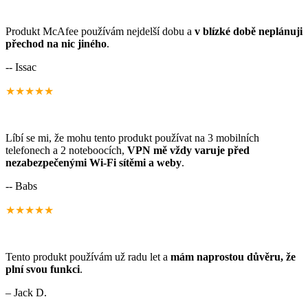
Produkt McAfee používám nejdelší dobu a
v blízké době neplánuji
přechod na nic jiného
.
-- Issac
★★★★★
Líbí se mi, že mohu tento produkt používat na 3 mobilních
telefonech a 2 noteboocích,
VPN mě vždy varuje před
nezabezpečenými Wi-Fi sítěmi a weby
.
-- Babs
★★★★★
Tento produkt používám už radu let a
mám naprostou důvěru, že
plní svou funkci
.
– Jack D.