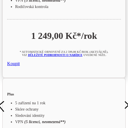
VPN
(5 licencí, neomezená**)
Rodičovská kontrola
1 249,00 Kč*
/rok
* AUTOMATICKÉ OBNOVENÍ ZA 2 599,00 KČ/ROK (AKTUÁLNĚ).
VIZ
DŮLEŽITÉ PODROBNOSTI O NABÍDCE
UVEDENÉ NÍŽE.
Koupit
Plus
5 zařízení na 1 rok
Skóre ochrany
Sledování identity
VPN
(5 licencí, neomezená**)