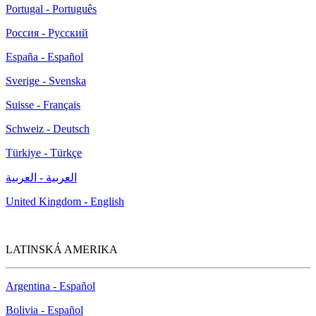
Portugal - Português
Россия - Русский
España - Español
Sverige - Svenska
Suisse - Français
Schweiz - Deutsch
Türkiye - Türkçe
العربية - العربية
United Kingdom - English
LATINSKÁ AMERIKA
Argentina - Español
Bolivia - Español