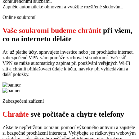
konkurenčními službami.
Zapněte automatické obnovení a využijte rozšířené sledování.
Online soukromí
Vaše soukromí budeme chránit
při všem,
co na internetu děláte
Ať už platíte účty, spravujete investice nebo jen procházíte internet,
zabezpečené VPN vám pomůže zachovat si soukromí. Vaše síť
VPN se může automaticky zapínat při používání veřejných Wi-Fi
sítí a chránit přihlašovací údaje k účtu, návyky při vyhledávání a
další položky.
Zabezpečení zařízení
Chraňte
své počítače a chytré telefony
Získejte nepřetržitou ochranu pomocí výkonného antiviru a zajistěte
si bezpečné procházení internetu. Vyhýbejte se rizikovým webovým
stránkám a zůstaňte v bezpečí před phishingem, viry, hackery a