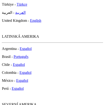
Türkiye -
Türkçe
العربية
- العربية
United Kingdom -
English
LATINSKÁ AMERIKA
Argentina -
Español
Brasil -
Português
Chile -
Español
Colombia -
Español
México -
Español
Perú -
Español
SEVERNÍ AMERIKA