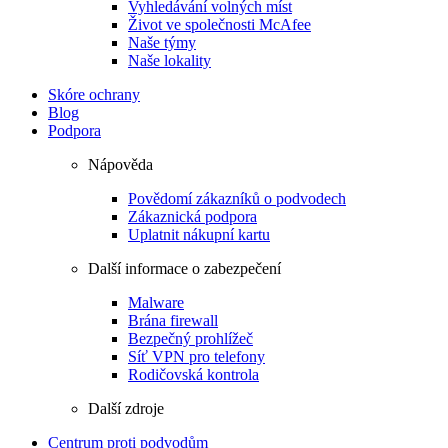
Vyhledávání volných míst
Život ve společnosti McAfee
Naše týmy
Naše lokality
Skóre ochrany
Blog
Podpora
Nápověda
Povědomí zákazníků o podvodech
Zákaznická podpora
Uplatnit nákupní kartu
Další informace o zabezpečení
Malware
Brána firewall
Bezpečný prohlížeč
Síť VPN pro telefony
Rodičovská kontrola
Další zdroje
Centrum proti podvodům