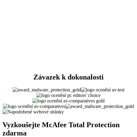
Nejvyšší hodnocení
zabezpečení od společnosti SE Labs
42 milionů
zablokovaných hrozeb za den
Závazek
k dokonalosti
Vyzkoušejte
McAfee Total Protection
zdarma