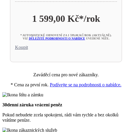
1 599,00 Kč*
/rok
* AUTOMATICKÉ OBNOVENÍ ZA 1 599,00 KČ/ROK (AKTUÁLNĚ).
VIZ
DŮLEŽITÉ PODROBNOSTI O NABÍDCE
UVEDENÉ NÍŽE.
Koupit
Zaváděcí cena pro nové zákazníky.
* Cena za první rok.
Podívejte se na podrobnosti o nabídce.
30denní záruka vrácení peněz
Pokud nebudete zcela spokojeni, rádi vám rychle a bez okolků
vrátíme peníze.