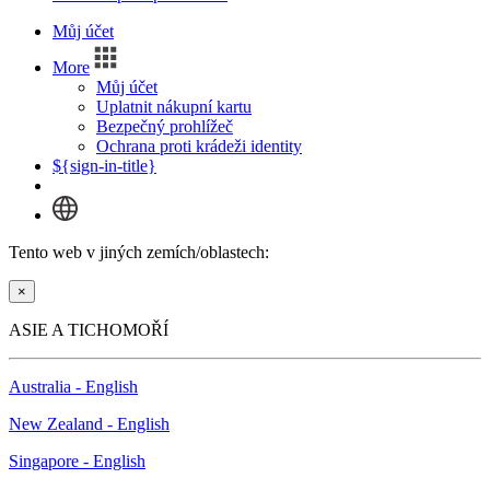
Můj účet
More
Můj účet
Uplatnit nákupní kartu
Bezpečný prohlížeč
Ochrana proti krádeži identity
${sign-in-title}
Tento web v jiných zemích/oblastech:
×
ASIE A TICHOMOŘÍ
Australia - English
New Zealand - English
Singapore - English