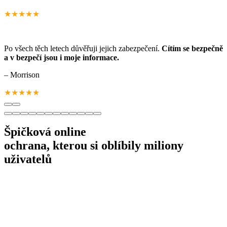
★★★★★
Po všech těch letech důvěřuji jejich zabezpečení.
Cítím se bezpečně
a v bezpečí jsou i moje informace.
– Morrison
★★★★★
Špičková online
ochrana, kterou si oblíbily miliony
uživatelů
Důvěryhodné zabezpečení
pro více než 600 milionů zařízení