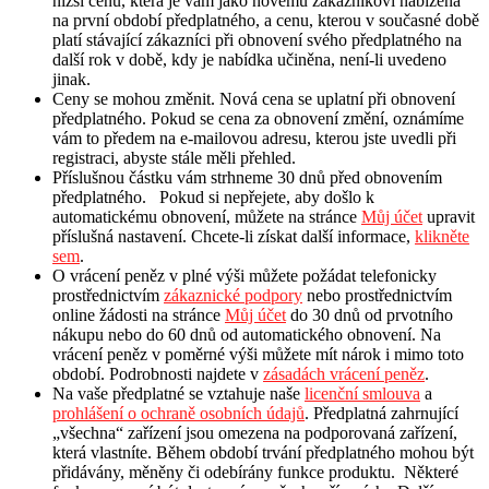
nižší cenu, která je vám jako novému zákazníkovi nabízena
na první období předplatného, a cenu, kterou v současné době
platí stávající zákazníci při obnovení svého předplatného na
další rok v době, kdy je nabídka učiněna, není-li uvedeno
jinak.
Ceny se mohou změnit. Nová cena se uplatní při obnovení
předplatného. Pokud se cena za obnovení změní, oznámíme
vám to předem na e-mailovou adresu, kterou jste uvedli při
registraci, abyste stále měli přehled.
Příslušnou částku vám strhneme 30 dnů před obnovením
předplatného. Pokud si nepřejete, aby došlo k
automatickému obnovení, můžete na stránce
Můj účet
upravit
příslušná nastavení. Chcete-li získat další informace,
klikněte
sem
.
O vrácení peněz v plné výši můžete požádat telefonicky
prostřednictvím
zákaznické podpory
nebo prostřednictvím
online žádosti na stránce
Můj účet
do 30 dnů od prvotního
nákupu nebo do 60 dnů od automatického obnovení. Na
vrácení peněz v poměrné výši můžete mít nárok i mimo toto
období. Podrobnosti najdete v
zásadách vrácení peněz
.
Na vaše předplatné se vztahuje naše
licenční smlouva
a
prohlášení o ochraně osobních údajů
. Předplatná zahrnující
„všechna“ zařízení jsou omezena na podporovaná zařízení,
která vlastníte. Během období trvání předplatného mohou být
přidávány, měněny či odebírány funkce produktu. Některé