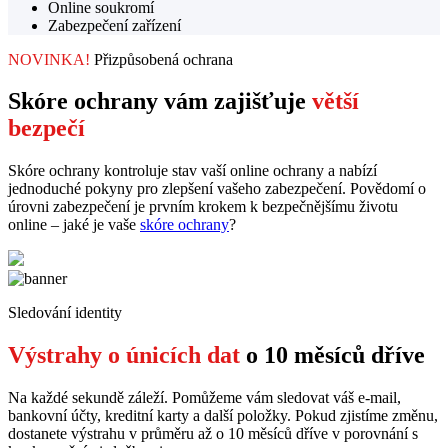
Online soukromí
Zabezpečení zařízení
NOVINKA!
Přizpůsobená ochrana
Skóre ochrany vám zajišťuje
větší
bezpečí
Skóre ochrany kontroluje stav vaší online ochrany a nabízí
jednoduché pokyny pro zlepšení vašeho zabezpečení. Povědomí o
úrovni zabezpečení je prvním krokem k bezpečnějšímu životu
online – jaké je vaše
skóre ochrany
?
Sledování identity
Výstrahy o únicích dat
o 10 měsíců dříve
Na každé sekundě záleží. Pomůžeme vám sledovat váš e-mail,
bankovní účty, kreditní karty a další položky. Pokud zjistíme změnu,
dostanete výstrahu v průměru až o 10 měsíců dříve v porovnání s