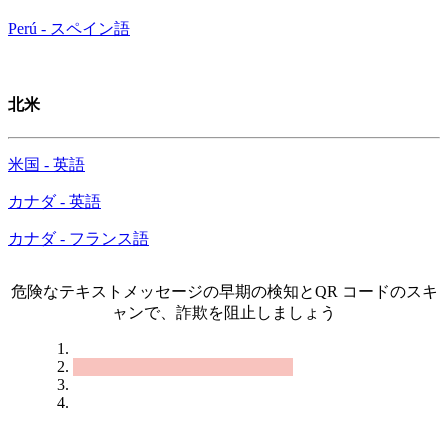
Perú - スペイン語
北米
米国 - 英語
カナダ - 英語
カナダ - フランス語
危険なテキストメッセージの早期の検知とQR コードのスキ
ャンで、詐欺を阻止しましょう