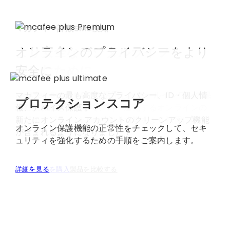
マカフィー詐欺SMS検知
より安全なデジタルライフを
オンラインのプライバシーをより
日常的な詐欺から守る、
楽しむために
安全に​
よりスマートな保護対策
詐欺被害を未然に防ぎましょう。危険なテキストメ
McAfee Smart AI™を活用したオールインワンの保
マカフィーの最も高度なプライバシー、ID・個人情
プロテクションスコア
ッセージに対する自動検知機能と、QR コードのオン
護対策機能
報、デバイス保護 。​
を使用して、日々進化するオンラインの
デマンドスキャン機能により、クリック、スキャ
脅威からプライバシーと個人情報をより強固に保護
新たにオンライン アカウントのクリーンアップ機能
オンライン保護機能の正常性をチェックして、セキ
ン、返信する前に詐欺を回避できます。
しましょう。
が含まれるようになりました！​
ュリティを強化するための手順をご案内します。
今すぐ製品を購入
今すぐ製品を購入
今すぐ製品を購入
詳細を見る
製品を比較する
製品を比較する
製品を比較する