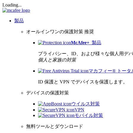
Loading...
製品
オールインワンの保護対策
推奨
McAfee
+
製品
プライバシー、ID、および様々な個人用デ
個人と家族の対策
マカフィー® トー
ID 保護と VPN でデバイスを保護します。
デバイスの保護対策
ウイルス対策
VPN
モバイル対策
無料ツールとダウンロード