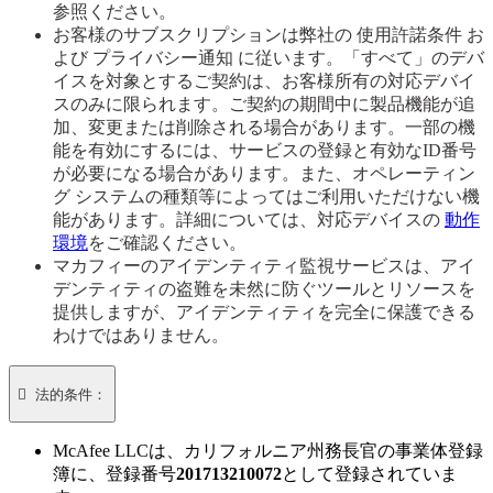
参照ください。
お客様のサブスクリプションは弊社の 使用許諾条件 お
よび プライバシー通知 に従います。「すべて」のデバ
イスを対象とするご契約は、お客様所有の対応デバイ
スのみに限られます。ご契約の期間中に製品機能が追
加、変更または削除される場合があります。一部の機
能を有効にするには、サービスの登録と有効なID番号
が必要になる場合があります。また、オペレーティン
グ システムの種類等によってはご利用いただけない機
能があります。詳細については、対応デバイスの
動作
環境
をご確認ください。
マカフィーのアイデンティティ監視サービスは、アイ
デンティティの盗難を未然に防ぐツールとリソースを
提供しますが、アイデンティティを完全に保護できる
わけではありません。

法的条件：
McAfee LLCは、カリフォルニア州務長官の事業体登録
簿に、登録番号
201713210072
として登録されていま