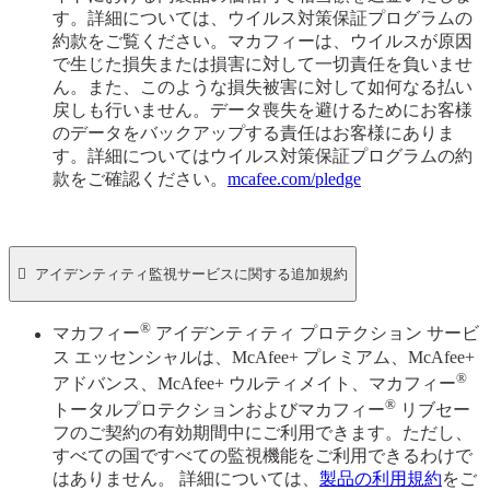
す。詳細については、ウイルス対策保証プログラムの
約款をご覧ください。マカフィーは、ウイルスが原因
で生じた損失または損害に対して一切責任を負いませ
ん。また、このような損失被害に対して如何なる払い
戻しも行いません。データ喪失を避けるためにお客様
のデータをバックアップする責任はお客様にありま
す。詳細についてはウイルス対策保証プログラムの約
款をご確認ください。
mcafee.com/pledge

アイデンティティ監視サービスに関する追加規約
®
マカフィー
アイデンティティ プロテクション サービ
ス エッセンシャルは、McAfee+ プレミアム、McAfee+
®
アドバンス、McAfee+ ウルティメイト、マカフィー
®
トータルプロテクションおよびマカフィー
リブセー
フのご契約の有効期間中にご利用できます。ただし、
すべての国ですべての監視機能をご利用できるわけで
はありません。 詳細については、
製品の利用規約
をご