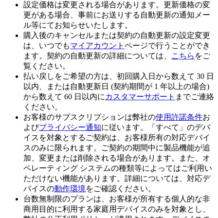
設定価格は変更される場合があります。更新価格の変
更がある場合、事前にお送りする自動更新の通知メー
ル等にてお知らせいたします。
購入後のキャンセルまたは契約の自動更新の設定変更
は、いつでも
マイアカウント
ページで行うことができ
ます。契約の自動更新の詳細については、
こちら
をご
覧ください。
払い戻しをご希望の方は、初回購入日から数えて 30 日
以内、または自動更新日 (契約期間が 1 年以上の場合)
から数えて 60 日以内に
カスタマーサポート
までご連絡
ください。
お客様のサブスクリプションは弊社の
使用許諾条件
お
よび
プライバシー通知
に従います。「すべて」のデバ
イスを対象とするご契約は、お客様所有の対応デバイ
スのみに限られます。ご契約の期間中に製品機能が追
加、変更または削除される場合があります。また、オ
ペレーティング システムの種類等によってはご利用い
ただけない機能があります。詳細については、対応デ
バイスの
動作環境
をご確認ください。
台数無制限のプランは、お客様が所有する個人的な非
商用目的に利用する家庭用デバイスのみを対象とし、