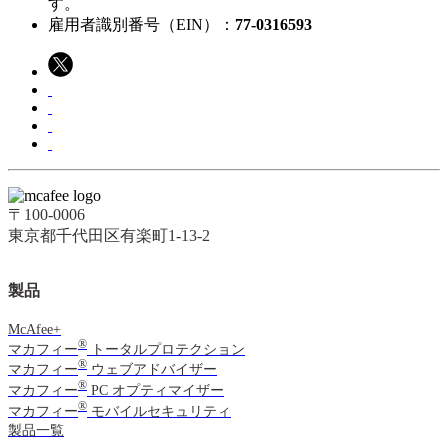
す。​
雇用者識別番号（EIN）：
77-0316593
〒100-0006
東京都千代田区有楽町1-13-2
製品
McAfee+
®
マカフィー
トータルプロテクション
®
マカフィー
ウェブアドバイザー
®
マカフィー
PC オプティマイザー
®
マカフィー
モバイルセキュリティ
製品一覧