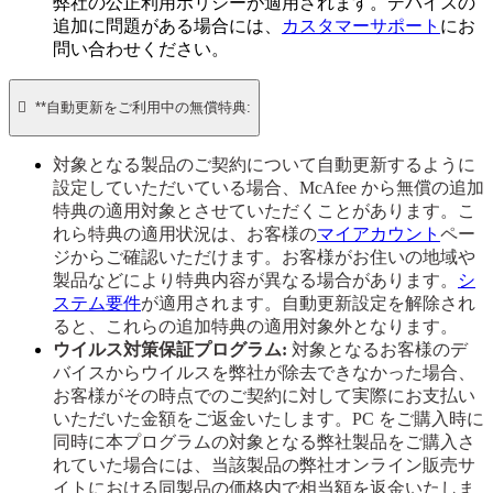
弊社の公正利用ポリシーが適用されます。デバイスの
追加に問題がある場合には、
カスタマーサポート
にお
問い合わせください。

**自動更新をご利用中の無償特典:
対象となる製品のご契約について自動更新するように
設定していただいている場合、McAfee から無償の追加
特典の適用対象とさせていただくことがあります。こ
れら特典の適用状況は、お客様の
マイアカウント
ペー
ジからご確認いただけます。お客様がお住いの地域や
製品などにより特典内容が異なる場合があります。
シ
ステム要件
が適用されます。自動更新設定を解除され
ると、これらの追加特典の適用対象外となります。
ウイルス対策保証プログラム:
対象となるお客様のデ
バイスからウイルスを弊社が除去できなかった場合、
お客様がその時点でのご契約に対して実際にお支払い
いただいた金額をご返金いたします。PC をご購入時に
同時に本プログラムの対象となる弊社製品をご購入さ
れていた場合には、当該製品の弊社オンライン販売サ
イトにおける同製品の価格内で相当額を返金いたしま