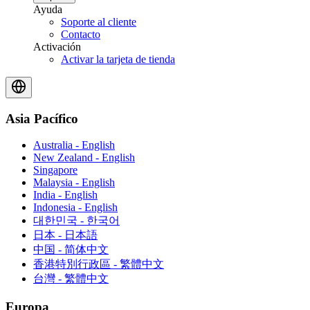
Ayuda
Soporte al cliente
Contacto
Activación
Activar la tarjeta de tienda
Asia Pacífico
Australia - English
New Zealand - English
Singapore
Malaysia - English
India - English
Indonesia - English
대한민국 - 한국어
日本 - 日本語
中国 - 简体中文
香港特別行政區 - 繁體中文
台灣 - 繁體中文
Europa