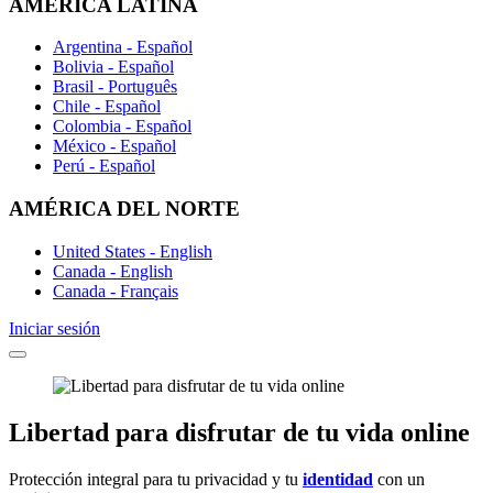
AMÉRICA LATINA
Argentina - Español
Bolivia - Español
Brasil - Português
Chile - Español
Colombia - Español
México - Español
Perú - Español
AMÉRICA DEL NORTE
United States - English
Canada - English
Canada - Français
Iniciar sesión
Libertad
para disfrutar de
tu vida online
Protección integral para tu privacidad y tu
identidad
con un