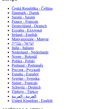
Česká Republika - Čeština
Danmark - Dansk
Suomi - Suomi
France - Français
Deutschland - Deutsch
Ελλάδα - Ελληνικά
Ireland - English
Magyarország - Magyar
ישראל - עברית
Italia - Italiano
Nederland - Nederlands
Norge - Bokmål
Polska - Polski
Portugal - Português
Россия - Русский
España - Español
Sverige - Svenska
Suisse - Français
Schweiz - Deutsch
Türkiye - Türkçe
العربية - العربية
United Kingdom - English