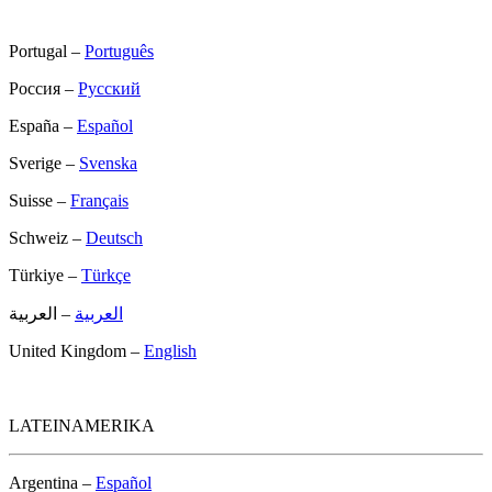
Portugal –
Português
Россия –
Русский
España –
Español
Sverige –
Svenska
Suisse –
Français
Schweiz –
Deutsch
Türkiye –
Türkçe
العربية
– العربية
United Kingdom –
English
LATEINAMERIKA
Argentina –
Español