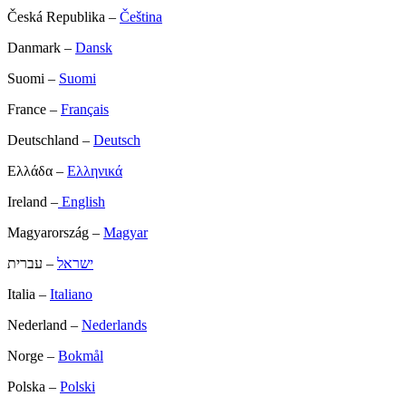
Česká Republika –
Čeština
Danmark –
Dansk
Suomi –
Suomi
France –
Français
Deutschland –
Deutsch
Ελλάδα –
Ελληνικά
Ireland –
English
Magyarország –
Magyar
ישראל
– עברית
Italia –
Italiano
Nederland –
Nederlands
Norge –
Bokmål
Polska –
Polski