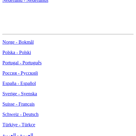
Nederland - Nederlands
Norge - Bokmål
Polska - Polski
Portugal - Português
Россия - Русский
España - Español
Sverige - Svenska
Suisse - Français
Schweiz - Deutsch
Türkiye - Türkçe
العربية - العربية