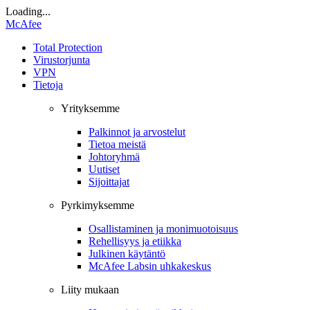
Loading...
McAfee
Total Protection
Virustorjunta
VPN
Tietoja
Yrityksemme
Palkinnot ja arvostelut
Tietoa meistä
Johtoryhmä
Uutiset
Sijoittajat
Pyrkimyksemme
Osallistaminen ja monimuotoisuus
Rehellisyys ja etiikka
Julkinen käytäntö
McAfee Labsin uhkakeskus
Liity mukaan