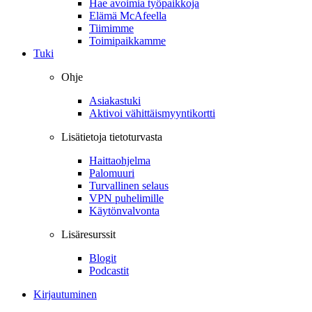
Hae avoimia työpaikkoja
Elämä McAfeella
Tiimimme
Toimipaikkamme
Tuki
Ohje
Asiakastuki
Aktivoi vähittäismyyntikortti
Lisätietoja tietoturvasta
Haittaohjelma
Palomuuri
Turvallinen selaus
VPN puhelimille
Käytönvalvonta
Lisäresurssit
Blogit
Podcastit
Kirjautuminen