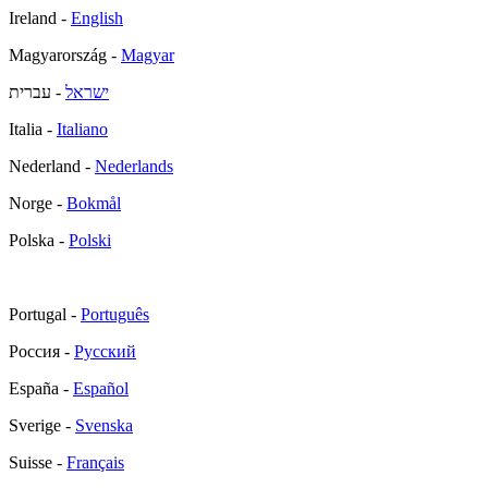
Ireland -
English
Magyarország -
Magyar
ישראל
- עברית
Italia -
Italiano
Nederland -
Nederlands
Norge -
Bokmål
Polska -
Polski
Portugal -
Português
Россия -
Русский
España -
Español
Sverige -
Svenska
Suisse -
Français