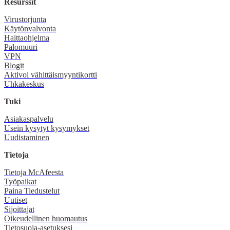
Resurssit
Virustorjunta
Käytönvalvonta
Haittaohjelma
Palomuuri
VPN
Blogit
Aktivoi vähittäismyyntikortti
Uhkakeskus
Tuki
Asiakaspalvelu
Usein kysytyt kysymykset
Uudistaminen
Tietoja
Tietoja McAfeesta
Työpaikat
Paina Tiedustelut
Uutiset
Sijoittajat
Oikeudellinen huomautus
Tietosuoja-asetuksesi