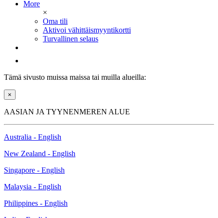
More
×
Oma tili
Aktivoi vähittäismyyntikortti
Turvallinen selaus
Tämä sivusto muissa maissa tai muilla alueilla:
×
AASIAN JA TYYNENMEREN ALUE
Australia - English
New Zealand - English
Singapore - English
Malaysia - English
Philippines - English