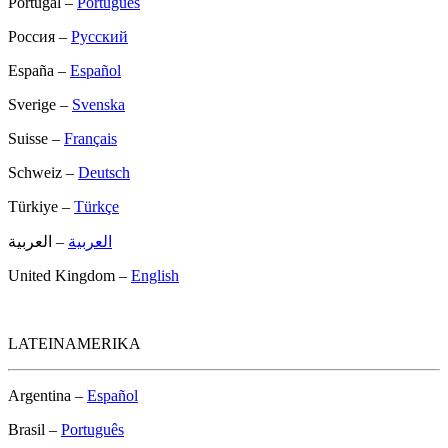
Portugal –
Português
Россия –
Русский
España –
Español
Sverige –
Svenska
Suisse –
Français
Schweiz –
Deutsch
Türkiye –
Türkçe
العربية
– العربية
United Kingdom –
English
LATEINAMERIKA
Argentina –
Español
Brasil –
Português