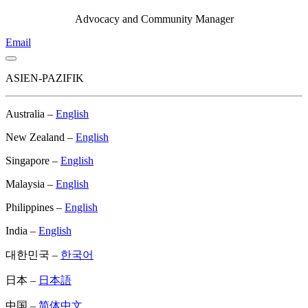
Advocacy and Community Manager
Email
ASIEN-PAZIFIK
Australia –
English
New Zealand –
English
Singapore –
English
Malaysia –
English
Philippines –
English
India –
English
대한민국 –
한국어
日本 –
日本語
中国 –
简体中文