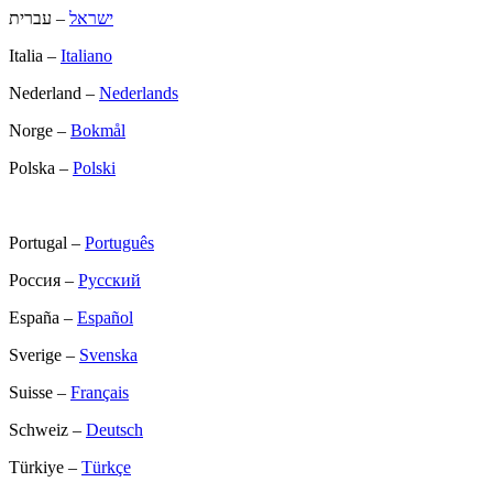
ישראל
– עברית
Italia –
Italiano
Nederland –
Nederlands
Norge –
Bokmål
Polska –
Polski
Portugal –
Português
Россия –
Русский
España –
Español
Sverige –
Svenska
Suisse –
Français
Schweiz –
Deutsch
Türkiye –
Türkçe