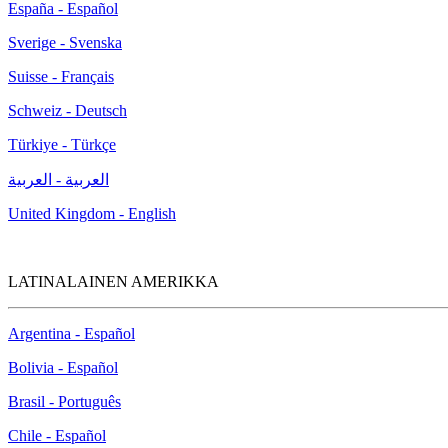
España - Español
Sverige - Svenska
Suisse - Français
Schweiz - Deutsch
Türkiye - Türkçe
العربية - العربية
United Kingdom - English
LATINALAINEN AMERIKKA
Argentina - Español
Bolivia - Español
Brasil - Português
Chile - Español