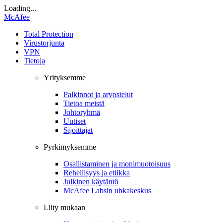
Loading...
McAfee
Total Protection
Virustorjunta
VPN
Tietoja
Yrityksemme
Palkinnot ja arvostelut
Tietoa meistä
Johtoryhmä
Uutiset
Sijoittajat
Pyrkimyksemme
Osallistaminen ja monimuotoisuus
Rehellisyys ja etiikka
Julkinen käytäntö
McAfee Labsin uhkakeskus
Liity mukaan