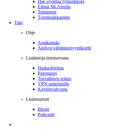
Hae avoimia työpaikkoja
Elämä McAfeella
Tiimimme
Toimipaikkamme
Tuki
Ohje
Asiakastuki
Aktivoi vähittäismyyntikortti
Lisätietoja tietoturvasta
Haittaohjelma
Palomuuri
Turvallinen selaus
VPN puhelimille
Käytönvalvonta
Lisäresurssit
Blogit
Podcastit
Kirjautuminen