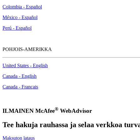
Colombia - Español
México - Español
Perú - Español
POHJOIS-AMERIKKA
United States - English
Canada - English
Canada - Français
®
ILMAINEN McAfee
WebAdvisor
Tee hakuja rauhassa ja selaa verkkoa turva
Maksuton lataus