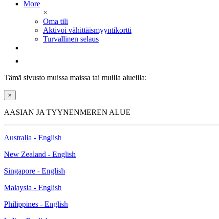
More
×
Oma tili
Aktivoi vähittäismyyntikortti
Turvallinen selaus
Tämä sivusto muissa maissa tai muilla alueilla:
×
AASIAN JA TYYNENMEREN ALUE
Australia - English
New Zealand - English
Singapore - English
Malaysia - English
Philippines - English