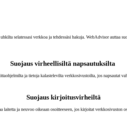
lta selatessasi verkkoa ja tehdessäsi hakuja. WebAdvisor auttaa suojaam
Suojaus virheellisiltä napsautuksilta
ittaohjelmilta ja tietoja kalastelevilta verkkosivustoilta, jos napsautat vah
Suojaus kirjoitusvirheiltä
a laitetta ja neuvoo oikeaan osoitteeseen, jos kirjoitat verkkosivuston os