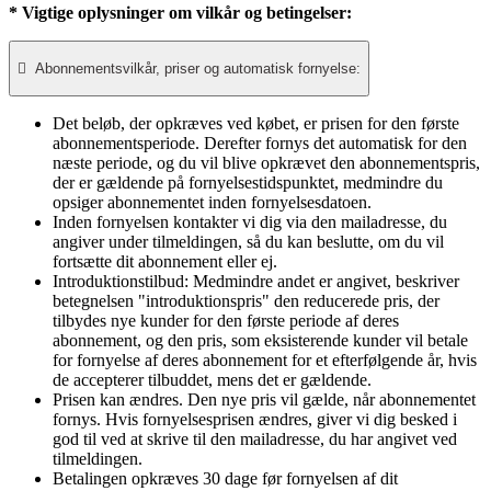
* Vigtige oplysninger om vilkår og betingelser:

Abonnementsvilkår, priser og automatisk fornyelse:
Det beløb, der opkræves ved købet, er prisen for den første
abonnementsperiode. Derefter fornys det automatisk for den
næste periode, og du vil blive opkrævet den abonnementspris,
der er gældende på fornyelsestidspunktet, medmindre du
opsiger abonnementet inden fornyelsesdatoen.​
Inden fornyelsen kontakter vi dig via den mailadresse, du
angiver under tilmeldingen, så du kan beslutte, om du vil
fortsætte dit abonnement eller ej.
Introduktionstilbud: Medmindre andet er angivet, beskriver
betegnelsen "introduktionspris" den reducerede pris, der
tilbydes nye kunder for den første periode af deres
abonnement, og den pris, som eksisterende kunder vil betale
for fornyelse af deres abonnement for et efterfølgende år, hvis
de accepterer tilbuddet, mens det er gældende.
Prisen kan ændres. Den nye pris vil gælde, når abonnementet
fornys. Hvis fornyelsesprisen ændres, giver vi dig besked i
god til ved at skrive til den mailadresse, du har angivet ved
tilmeldingen.
Betalingen opkræves 30 dage før fornyelsen af dit