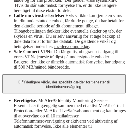
lande og for alle produkter.
Der gælder visse systemkrav
.
Hvis du slår automatisk fornyelse fra, er du ikke længere
berettiget til disse ekstra fordele.
Løfte om virusbeskyttelse:
Hvis vi ikke kan fjerne en virus
fra din understøttede enhed, får du de penge, du har betalt for
den aktuelle periode af dit abonnement, tilbage.
Tilbagebetalingen dækker ikke eventuelle skader og tab, der
skyldes en virus. Du er selv ansvarlig for at tage backup af
dine data for at forhindre datatab. De gældende vilkår og
betingelser findes her:
mcafee.com/pledge
.
Safe Connect VPN:
Du får gratis, ubegrænset adgang til
vores VPN-tjeneste trådløst på understøttede enheder.
Brugere, der ikke er tilmeldt automatisk fornyelse, har adgang
til 500 MB/måned båndbredde.
‡

Yderligere vilkår, der specifikt gælder for tjenester til
identitetsovervågning:
Berettigelse
: McAfee® Identity Monitoring Service
Essentials er tilgængelig sammen med et aktivt McAfee Total
Protection- eller McAfee LiveSafe-abonnement og kan bruges
til at overvåge op til 10 mailadresser.
Telefonnummerovervågning er aktiveret ved aktivering af
automatisk fornyelse. Ikke alle elementer til