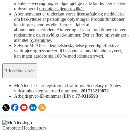
identitetsovervågning er tilgængelige i alle lande. Der er flere
oplysninger i
produktets tjenestevilkår
.
Abonnementet er underlagt vores licensaftale og meddelelse
om beskyttelse af personlige oplysninger. Produktfunktioner
kan tilføjes, ændres eller fjernes i løbet af
abonnementsperioden. Aktivering af visse funktioner kræver
registrering og et gyldigt id-nummer. Der er flere oplysninger i
afsnittet
Systemkrav
.
Selvom McAfees identitetsbeskyttelse giver dig effektive
værktøjer og ressourcer til beskyttelse mod identitetstyveri,
kan ingen gardere sig 100 % mod identietstyveri.

Juridiske vilkår:​
McAfee LLC er registreret i California Secretary of States
virksomhedsregister med nummeret
201713210072
Arbejdsgiver-ID-nummer (EIN):
77-0316593
Corporate Headquarters