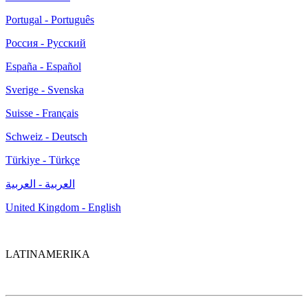
Portugal - Português
Россия - Русский
España - Español
Sverige - Svenska
Suisse - Français
Schweiz - Deutsch
Türkiye - Türkçe
العربية - العربية
United Kingdom - English
LATINAMERIKA