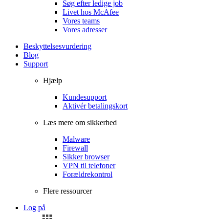
Søg efter ledige job
Livet hos McAfee
Vores teams
Vores adresser
Beskyttelsesvurdering
Blog
Support
Hjælp
Kundesupport
Aktivér betalingskort
Læs mere om sikkerhed
Malware
Firewall
Sikker browser
VPN til telefoner
Forældrekontrol
Flere ressourcer
Log på