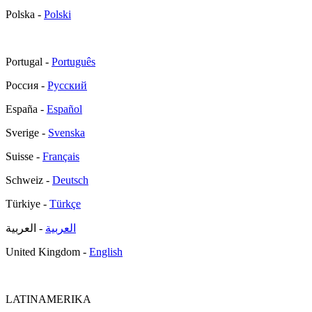
Polska -
Polski
Portugal -
Português
Россия -
Русский
España -
Español
Sverige -
Svenska
Suisse -
Français
Schweiz -
Deutsch
Türkiye -
Türkçe
العربية
- العربية
United Kingdom -
English
LATINAMERIKA