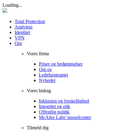
Loading...
Total Protection
Antivirus
Identitet
VPN
Om
Vores firma
Priser og bedømmelser
Om os
Ledelsesteamet
Nyheder
Vores bidrag
Inklusion og forskellighed
Integritet og etik
Offentlig politik
McAfee Labs' trusselcenter
Tilmeld dig