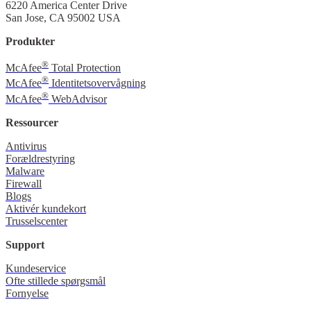
6220 America Center Drive
San Jose, CA 95002 USA
Produkter
®
McAfee
Total Protection
®
McAfee
Identitetsovervågning
®
McAfee
WebAdvisor
Ressourcer
Antivirus
Forældrestyring
Malware
Firewall
Blogs
Aktivér kundekort
Trusselscenter
Support
Kundeservice
Ofte stillede spørgsmål
Fornyelse