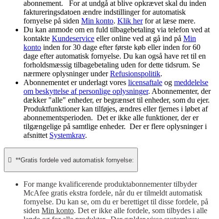
abonnement. For at undgå at blive opkrævet skal du inden
faktureringsdatoen ændre indstillinger for automatisk
fornyelse på siden
Min konto
.
Klik her
for at læse mere.
Du kan anmode om en fuld tilbagebetaling via telefon ved at
kontakte
Kundeservice
eller online ved at gå ind på
Min
konto
inden for 30 dage efter første køb eller inden for 60
dage efter automatisk fornyelse. Du kan også have ret til en
forholdsmæssig tilbagebetaling uden for dette tidsrum. Se
nærmere oplysninger under
Refusionspolitik
.
Abonnementet er underlagt vores
licensaftale
og
meddelelse
om beskyttelse af personlige oplysninger
. Abonnementer, der
dækker "alle" enheder, er begrænset til enheder, som du ejer.
Produktfunktioner kan tilføjes, ændres eller fjernes i løbet af
abonnementsperioden. Det er ikke alle funktioner, der er
tilgængelige på samtlige enheder. Der er flere oplysninger i
afsnittet
Systemkrav
.

**Gratis fordele ved automatisk fornyelse:
For mange kvalificerende produktabonnementer tilbyder
McAfee gratis ekstra fordele, når du er tilmeldt automatisk
fornyelse. Du kan se, om du er berettiget til disse fordele, på
siden
Min konto
. Det er ikke alle fordele, som tilbydes i alle