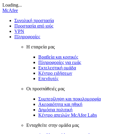
Loading...
McAfee
Συνολική προστασία
Προστασία από ιούς
VPN
Πληροφορίες
Η εταιρεία μας
Βραβεία και κριτικές
Πληροφορίες για εμάς
Εκτελεστική ομάδα
Κέντρο ειδήσεων
Επενδυτές
Οι προσπάθειές μας
Συμπερίληψη και ποικιλομορφία
Ακεραιότητα και ηθική
Δημόσια πολιτική
Κέντρο απειλών McAfee Labs
Ενταχθείτε στην ομάδα μας