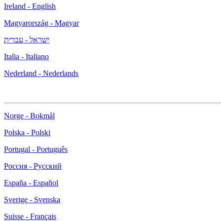
Ireland - English
Magyarország - Magyar
ישראל - עברית
Italia - Italiano
Nederland - Nederlands
Norge - Bokmål
Polska - Polski
Portugal - Português
Россия - Русский
España - Español
Sverige - Svenska
Suisse - Français