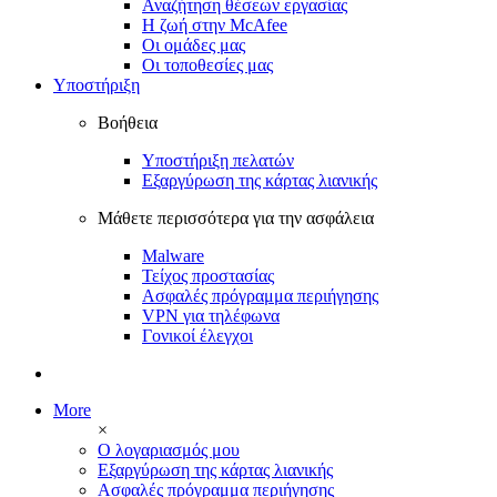
Αναζήτηση θέσεων εργασίας
Η ζωή στην McAfee
Οι ομάδες μας
Οι τοποθεσίες μας
Υποστήριξη
Βοήθεια
Υποστήριξη πελατών
Εξαργύρωση της κάρτας λιανικής
Μάθετε περισσότερα για την ασφάλεια
Malware
Τείχος προστασίας
Ασφαλές πρόγραμμα περιήγησης
VPN για τηλέφωνα
Γονικοί έλεγχοι
Σύνδεση
More
×
Ο λογαριασμός μου
Εξαργύρωση της κάρτας λιανικής
Ασφαλές πρόγραμμα περιήγησης