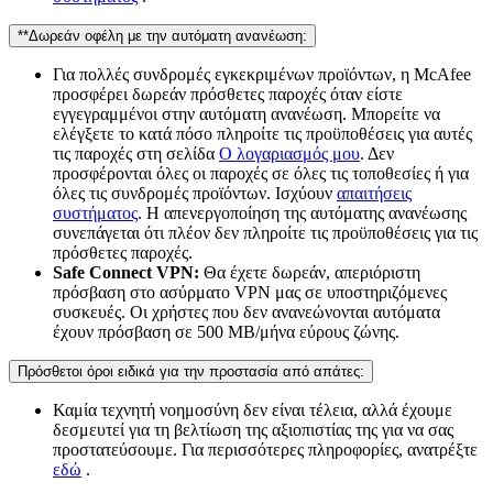
**Δωρεάν οφέλη με την αυτόματη ανανέωση:
Για πολλές συνδρομές εγκεκριμένων προϊόντων, η McAfee
προσφέρει δωρεάν πρόσθετες παροχές όταν είστε
εγγεγραμμένοι στην αυτόματη ανανέωση. Μπορείτε να
ελέγξετε το κατά πόσο πληροίτε τις προϋποθέσεις για αυτές
τις παροχές στη σελίδα
Ο λογαριασμός μου
. Δεν
προσφέρονται όλες οι παροχές σε όλες τις τοποθεσίες ή για
όλες τις συνδρομές προϊόντων. Ισχύουν
απαιτήσεις
συστήματος
. Η απενεργοποίηση της αυτόματης ανανέωσης
συνεπάγεται ότι πλέον δεν πληροίτε τις προϋποθέσεις για τις
πρόσθετες παροχές.
Safe Connect VPN:
Θα έχετε δωρεάν, απεριόριστη
πρόσβαση στο ασύρματο VPN μας σε υποστηριζόμενες
συσκευές. Οι χρήστες που δεν ανανεώνονται αυτόματα
έχουν πρόσβαση σε 500 MB/μήνα εύρους ζώνης.
Πρόσθετοι όροι ειδικά για την προστασία από απάτες:
Καμία τεχνητή νοημοσύνη δεν είναι τέλεια, αλλά έχουμε
δεσμευτεί για τη βελτίωση της αξιοπιστίας της για να σας
προστατεύσουμε. Για περισσότερες πληροφορίες, ανατρέξτε
εδώ
.