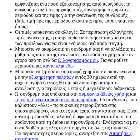
εμφανίζεται ένα ποσό εξοικονόμησης, αυτό περιγράφει τη
διαφορά μεταξύ της αρχικής τιμής συνδρομής της πρώτης
περιόδου και της τιμής για την ανανέωση της συνδρομής
(δηλ. τιμή πρώτης περιόδου έναντι της τιμής κάθε επόμενου
έτους).
Οι τιμές υπόκεινται σε αλλαγές. Σε περίπτωση αλλαγής της
τιμής ανανέωσης, η εταιρεία θα ειδοποιήσει τον χρήστη εκ
των προτέρων για να είναι ενήμερος ανά πάσα στιγμή.
Μπορείτε να ακυρώσετε τη συνδρομή σας ή να αλλάξετε τις
ρυθμίσεις αυτόματης ανανέωσης ανά πάσα στιγμή μετά την
αγορά από τη σελίδα
Ο λογαριασμός μου
. Για να μάθετε
περισσότερα,
κάντε κλικ εδώ
Μπορείτε να ζητήσετε επιστροφή χρημάτων επικοινωνώντας
με την
εξυπηρέτηση πελατών
εντός 30 ημερών από την
αρχική αγορά ή εντός 60 ημερών από την αυτόματη
ανανέωση (για περιόδους 1 έτους ή μεγαλύτερης διάρκειας).
Η συνδρομή σας υπόκειται στη
συμφωνία άδειας χρήσης
και
τη νομική γνωστοποίηση περί απορρήτου
. Οι συνδρομές που
καλύπτουν «όλες» τις συσκευές περιορίζονται στις
υποστηριζόμενες συσκευές που έχετε στην κατοχή σας. Είναι
δυνατή η προσθήκη, αλλαγή ή αφαίρεση δυνατοτήτων του
προϊόντος κατά τη διάρκεια της συνδρομής. Ενδέχεται να μην
είναι διαθέσιμες όλες οι λειτουργίες σε όλες τις συσκευές.
Για περισσότερες πληροφορίες, ανατρέξτε στις
Απαιτήσεις
συστήματος
.