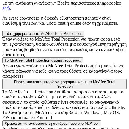
με την αυτόματη ανανέωση.* Βρείτε περισσότερες πληροφορίες
εδώ
.
Αν έχετε ερωτήσεις, η δωρεάν εξυπηρέτηση πελατών είναι
διαθέσιμη τηλεφωνικά, μέσω chat ή online όταν τη χρειάζεστε.
Πώς χρησιμοποιώ το McAfee Total Protection;
Όταν ανοίξετε το McAfee Total Protection για πρώτη φορά μετά
την εγκατάσταση, θα ακολουθήσετε μια καθοδηγούμενη περιήγηση
που θα σας βοηθήσει να εκτελέσετε σαρώσεις και να ανακαλύψετε
δυνατότητες.
Το McAfee Total Protection αφαιρεί τους ιούς;
Αφού εγκαταστήσετε το McAfee Total Protection, θα μπορείτε να
κάνετε σάρωση για ιούς και να τους θέσετε σε καραντίνα/να τους
αφαιρέσετε.
Πόσες συσκευές μπορώ να χρησιμοποιώ με το McAfee Total
Protection;
Το McAfee Total Protection διατίθεται σε τρία πακέτα: το ατομικό
πακέτο, το οποίο καλύπτει μία συσκευή, το πακέτο πολλών
συσκευών, το οποίο καλύπτει πέντε συσκευές, το οικογενειακό
πακέτο, το οποίο καλύπτει δέκα συσκευές, και το πακέτο Ultimate.
Το λογισμικό της McAfee είναι συμβατό με Windows, Mac OS,
iOS και συσκευές Android.
Χρειάζεται να ανανεώσω τη συνδρομή μου στο McAfee;
Αν είστε εγγεγραμμένοι στην αυτόματη ανανέωση, η πιστωτική