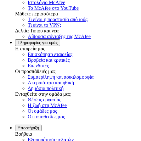
Ιστολόγιο McAfee
Το McAfee στο YouTube
Μάθετε περισσότερα
Τι είναι η προστασία από ιούς;
Τι είναι το VPN;
Δελτία Τύπου και νέα
Αίθουσα σύνταξης της McAfee
Πληροφορίες για εμάς
H εταιρεία μας
Επισκόπηση εταιρείας
Βραβεία και κριτικές
Επενδυτές
Οι προσπάθειές μας
Συμπερίληψη και ποικιλομορφία
Ακεραιότητα και ηθική
Δημόσια πολιτική
Ενταχθείτε στην ομάδα μας
Θέσεις εργασίας
Η ζωή στη McAfee
Οι ομάδες μας
Οι τοποθεσίες μας
Υποστήριξη
Βοήθεια
Εξυπηρέτηση πελατών