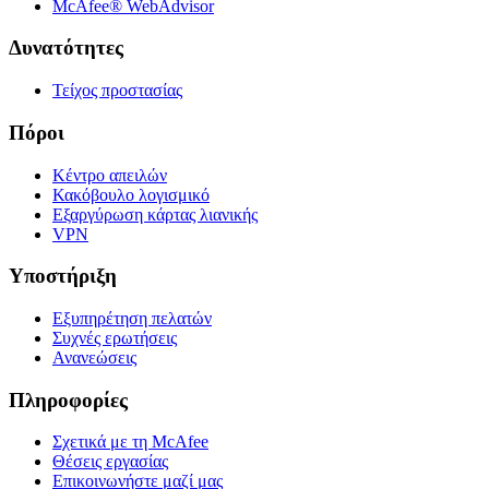
McAfee® WebAdvisor
Δυνατότητες
Τείχος προστασίας
Πόροι
Κέντρο απειλών
Κακόβουλο λογισμικό
Εξαργύρωση κάρτας λιανικής
VPN
Υποστήριξη
Εξυπηρέτηση πελατών
Συχνές ερωτήσεις
Ανανεώσεις
Πληροφορίες
Σχετικά με τη McAfee
Θέσεις εργασίας
Επικοινωνήστε μαζί μας