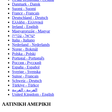
Danmark - Dansk
Suomi - Suomi
France - Français
Deutschland - Deutsch
Ελλάδα - Ελληνικά
Ireland - English
Magyarország - Magyar
ישראל - עברית
Italia - Italiano
Nederland - Nederlands
Norge - Bokmål
Polska - Polski
Portugal - Português
Россия - Русский
España - Español
Sverige - Svenska
Suisse - Français
Schweiz - Deutsch
Türkiye - Türkçe
العربية - العربية
United Kingdom - English
ΛΑΤΙΝΙΚΗ ΑΜΕΡΙΚΗ