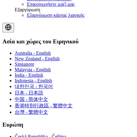
Επικοινωνήστε μαζί μας
Εξαργύρωση
Εξαργύρωση κάρτας λιανικής
Ασία και χώρες του Ειρηνικού
Australia - English
New Zealand - English
Singapore
Malaysia - English
India - English
Indonesia - English
대한민국 - 한국어
日本 - 日本語
中国 - 简体中文
香港特別行政區 - 繁體中文
台灣 - 繁體中文
Ευρώπη
Česká Republika - Čeština