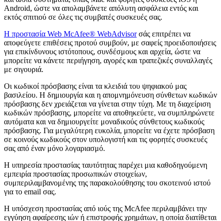
Android, ώστε να απολαμβάνετε απόλυτη ασφάλεια εντός και
εκτός σπιτιού σε όλες τις συμβατές συσκευές σας.
Η προστασία Web McAfee® WebAdvisor
σάς επιτρέπει να
αποφεύγετε επιθέσεις προτού συμβούν, με σαφείς προειδοποιήσεις
για επικίνδυνους ιστότοπους, συνδέσμους και αρχεία, ώστε να
μπορείτε να κάνετε περιήγηση, αγορές και τραπεζικές συναλλαγές
με σιγουριά.
Οι κωδικοί πρόσβασης είναι τα κλειδιά του ψηφιακού μας
βασιλείου. Η δημιουργία και η απομνημόνευση σύνθετων κωδικών
πρόσβασης δεν χρειάζεται να γίνεται στην τύχη. Με τη διαχείριση
κωδικών πρόσβασης, μπορείτε να αποθηκεύετε, να συμπληρώνετε
αυτόματα και να δημιουργείτε μοναδικούς σύνθετους κωδικούς
πρόσβασης. Για μεγαλύτερη ευκολία, μπορείτε να έχετε πρόσβαση
σε κοινούς κωδικούς στον υπολογιστή και τις φορητές συσκευές
σας από έναν μόνο λογαριασμό.
Η υπηρεσία προστασίας ταυτότητας παρέχει μια καθοδηγούμενη
εμπειρία προστασίας προσωπικών στοιχείων,
συμπεριλαμβανομένης της παρακολούθησης του σκοτεινού ιστού
για το email σας.
Η υπόσχεση προστασίας από ιούς της McAfee περιλαμβάνει την
εγγύηση αφαίρεσης ιών ή επιστροφής χρημάτων, η οποία διατίθεται